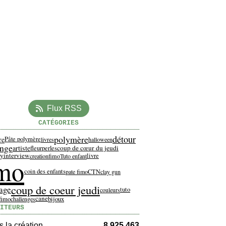
Flux RSS
CATÉGORIES
polymère
détour
re
Pâte polymère
livres
halloween
enge
artiste
coup de cœur du jeudi
fleur
perles
ay
interview
livre
creationfimo
Tuto enfant
imo
coin des enfants
pate fimo
CTN
clay gun
coup de coeur jeudi
age
tuto
couleurs
cane
fimo
bijoux
challenges
ITEURS
 la création
8 925 463