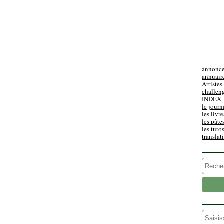
annonc
qui ne te connaissent pas (les malheureux ! ;-p).
annuair
sentation". Dis-nous tout de toi : ton âge (même si
Artistes
challen
a famille, si tu as des animaux, de tes études, de ton
INDEX
... Et accessoirement, tu peux me donner ton
le journ
les livre
 de quelques créations ... Ha non ! Je l'ai déjà !
les pâte
les tuto
translat
moi !!! Bon je me lance : je suis une antiquité de 48
as) J’ai 2 chats, une adorable fille de 18 ans (et oui
J’ai beaucoup bougé dans ma vie, j’ai vécu 19 ans en
 fait 14 ans que je suis installée à Paris. J’ai un
s écartée de cette voie en arrivant aux US. J’ai obtenu
Miami) …J’ai fait des tonnes de boulots différents (aux
 à Paris j’ai décroché un boulot d’assistante