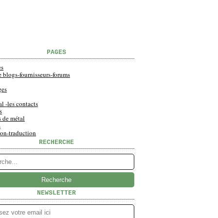
PAGES
es
e blogs-fournisseurs-forums
ges
al -les contacts
s
s de métal
s
ion-traduction
RECHERCHE
NEWSLETTER