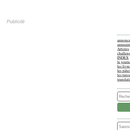
Publicité
annonc
annuair
Artistes
challen
INDEX
le journ
les livre
les pâte
les tuto
translat