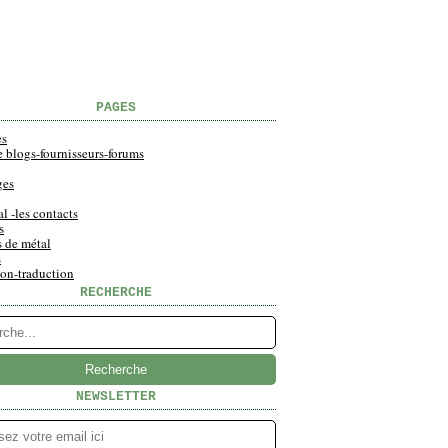
PAGES
es
e blogs-fournisseurs-forums
ges
al -les contacts
s
s de métal
s
ion-traduction
RECHERCHE
NEWSLETTER