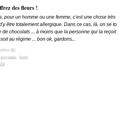
frez des fleurs !
rs, pour un homme ou une femme, c'est une chose très
'y être totalement allergique. Dans ce cas, là, on se to
e de chocolats ... à moins que la personne qui la reçoit
soit au régime ... bon ok, gardons...
malien [
#
]
,
polymère
,
Swirl