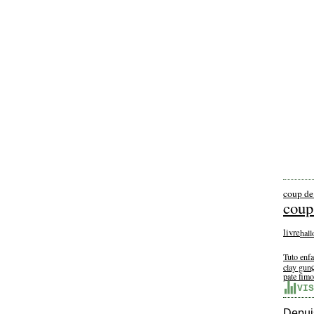
coup de
coup
livre
hal
Tuto enfa
clay gun
pate fimo
VIS
Depuis