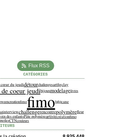
Flux RSS
CATÉGORIES
détour
 cœur du jeudi
artfigclay
challenges
 de coeur jeudi
modelage
bijoux
livres
fimo
cane
tuto
loween
creationfimo
challenge
polymère
interview
rencontre
fleur
nt
artiste
coin des enfants
Pâte polymère
créationfimo
perles
CTN
couleurs
ITEURS
 la création
8 925 448