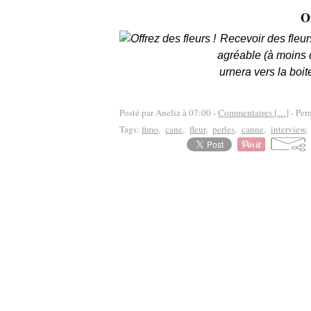
Of
Recevoir des fleu
agréable (à moins d
urnera vers la boit
Posté par Aneliz à 07:00 -
Commentaires [
…
]
- Per
Tags:
fimo
,
cane
,
fleur
,
perles
,
canne
,
interview