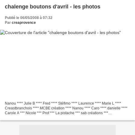
chalenge boutons d'avril - les photos
Publié le 06/05/2008 à 07:32
Par
creaprovence
Nanou **** Julie B **** Fred **** Stéfimo **** Laurence **** Marie L ****
Creastbranchois **** MCBE création **** Nanou **** Caro **** danielle ****
Carole A *** Nicole *** Prof *** La pistache *** sab créations ***
Crocococcinelle *** Merci à toutes...