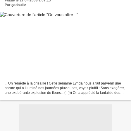
Publié le 17/04/2008 à 07:13
Par
gadouille
... Un remède à la grisaille ! Cette semaine Lynda nous a fait parvenir une
parure qui a illuminé nos journées pluvieuses, voyez plutôt : Sans exagérer,
une exubérante explosion de fleurs... ( ;-))) On a apprécié la fantaisie des
couleurs, l'originalité...