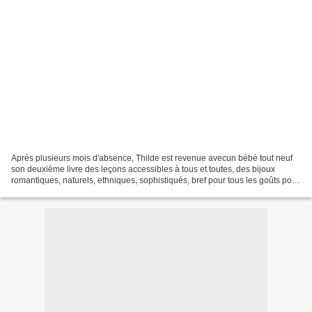
Après plusieurs mois d'absence, Thilde est revenue avecun bébé tout neuf
son deuxième livre des leçons accessibles à tous et toutes, des bijoux
romantiques, naturels, ethniques, sophistiqués, bref pour tous les goûts pour
jouer avec la pâte polymère,...