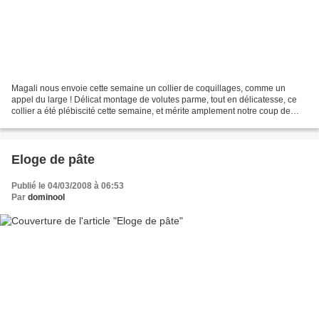
Magali nous envoie cette semaine un collier de coquillages, comme un
appel du large ! Délicat montage de volutes parme, tout en délicatesse, ce
collier a été plébiscité cette semaine, et mérite amplement notre coup de
coeur ! N'hésitez pas à visiter le...
Eloge de pâte
Publié le 04/03/2008 à 06:53
Par
dominool