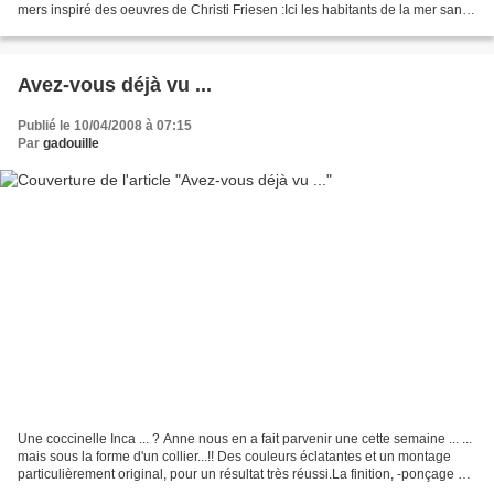
mers inspiré des oeuvres de Christi Friesen :Ici les habitants de la mer sans
la mer Quelques habitants...
Avez-vous déjà vu ...
Publié le 10/04/2008 à 07:15
Par
gadouille
Une coccinelle Inca ... ? Anne nous en a fait parvenir une cette semaine ... ...
mais sous la forme d'un collier...!! Des couleurs éclatantes et un montage
particulièrement original, pour un résultat très réussi.La finition, -ponçage et
lustrage- est...