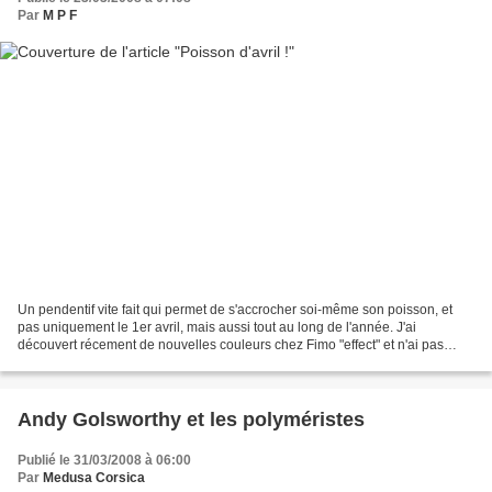
Par
M P F
Un pendentif vite fait qui permet de s'accrocher soi-même son poisson, et
pas uniquement le 1er avril, mais aussi tout au long de l'année. J'ai
découvert récement de nouvelles couleurs chez Fimo "effect" et n'ai pas
résisté à l'envie de les essayer de...
Andy Golsworthy et les polyméristes
Publié le 31/03/2008 à 06:00
Par
Medusa Corsica