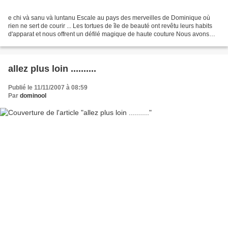
e chi và sanu và luntanu Escale au pays des merveilles de Dominique où
rien ne sert de courir ... Les tortues de île de beauté ont revêtu leurs habits
d'apparat et nous offrent un défilé magique de haute couture Nous avons
aimé Dominique en styliste-modèliste...
allez plus loin ..........
Publié le 11/11/2007 à 08:59
Par
dominool