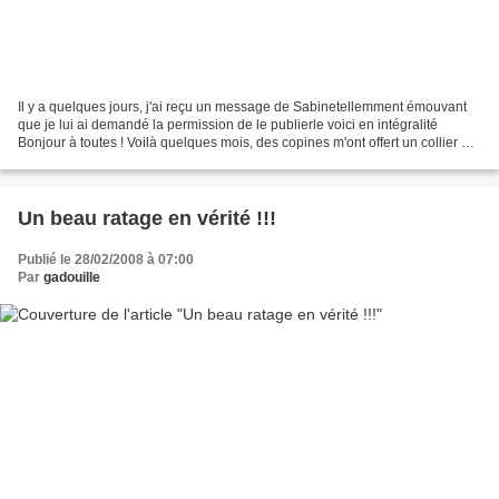
Il y a quelques jours, j'ai reçu un message de Sabinetellemment émouvant
que je lui ai demandé la permission de le publierle voici en intégralité
Bonjour à toutes ! Voilà quelques mois, des copines m'ont offert un collier et
un bracelet enpate fimo, très...
Un beau ratage en vérité !!!
Publié le 28/02/2008 à 07:00
Par
gadouille