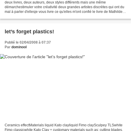
deux livres, deux auteurs, deux styles différents mais une même
démarchestimuler votre créativité deux grandes artistes discrètes qui ont du
mal à parler d'ellesje vous livre ce qu'elles m'ont confié le livre de Mathilde
Colas (c'est son troisème) "J'ai...
let’s forget plastics!
Publié le 02/04/2008 à 07:37
Par
dominool
Ceramics effectMaterials liquid Kato clayliquid Fimo claySculpey TLSwhite
Fimo classicwhite Kato Clay + customary materials such as: cutting blades,