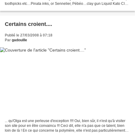
toothpicks etc…Pinata inks, or Sennelier, Pébéo…clay gun Liquid Kato Clay
is more transparent than the...
Certains croient....
Publié le 27/03/2008 à 07:18
Par
gadouille
... qu'Olga est une perleuse d'exception !!!! Oui, bien sûr, il n'est qu'à visiter
son site pour en être convaincu !!! Ceci dit, elle n'a pas que ce talent, bien
loin de là ! En ce qui concerne la polymère, elle n'est pas particulièrement