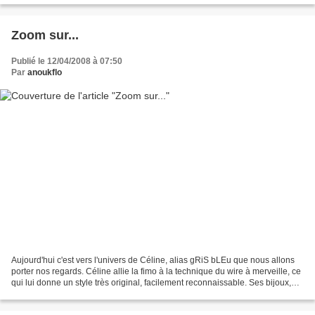
Zoom sur...
Publié le 12/04/2008 à 07:50
Par
anoukflo
Aujourd'hui c'est vers l'univers de Céline, alias gRiS bLEu que nous allons
porter nos regards. Céline allie la fimo à la technique du wire à merveille, ce
qui lui donne un style très original, facilement reconnaissable. Ses bijoux,
très colorés, ont...