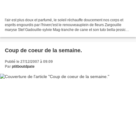
l'air est plus doux et parfumé, le soleil réchauffe doucement nos corps et
esprits engourdis par l'hiverc'est le renouveauplein de fleurs Zargouille
maryse Stef Gadouille-sylvie Mag-tranche de cane et son tuto bella-jessica
France et son tuto pensée Flo...
Coup de coeur de la semaine.
Publié le 27/12/2007 à 09:09
Par
ptitboutdpate