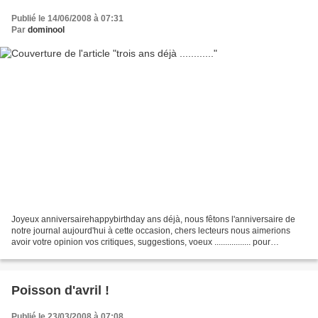
Publié le 14/06/2008 à 07:31
Par
dominool
Joyeux anniversairehappybirthday ans déjà, nous fêtons l'anniversaire de
notre journal aujourd'hui à cette occasion, chers lecteurs nous aimerions
avoir votre opinion vos critiques, suggestions, voeux ................. pour
améliorer encore plus notre...
Poisson d'avril !
Publié le 23/03/2008 à 07:08