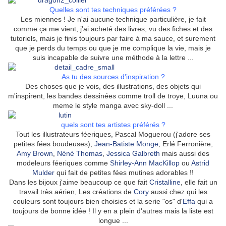
Quelles sont tes techniques préférées ?
Les miennes ! Je n'ai aucune technique particulière, je fait
comme ça me vient, j'ai acheté des livres, vu des fiches et des
tutoriels, mais je finis toujours par faire à ma sauce, et surement
que je perds du temps ou que je me complique la vie, mais je
suis incapable de suivre une méthode à la lettre ...
As tu des sources d'inspiration ?
Des choses que je vois, des illustrations, des objets qui
m'inspirent, les bandes dessinées comme troll de troye, Luuna ou
meme le style manga avec sky-doll ...
quels sont tes artistes préférés ?
Tout les illustrateurs féeriques, Pascal Moguerou (j'adore ses
petites fées boudeuses),
Jean-Batiste Monge
, Erlé Ferronière,
Amy Brown
,
Néné Thomas
,
Jessica Galbreth
mais aussi des
modeleurs féeriques comme
Shirley-Ann MacKillop
ou
Astrid
Mulder
qui fait de petites fées mutines adorables !!
Dans les bijoux j'aime beaucoup ce que fait
Cristalline
, elle fait un
travail très aérien, Les créations de
Cory
aussi chez qui les
couleurs sont toujours bien choisies et la serie "os" d'
Effa
qui a
toujours de bonne idée ! Il y en a plein d'autres mais la liste est
longue ...