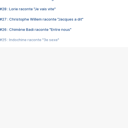
28 : Lorie raconte "Je vais vite"
#27 : Christophe Willem raconte "Jacques a dit"
#26 : Chimène Badi raconte "Entre nous"
#25 : Indochine raconte "3e sexe"
#24 : Zaho raconte "C'est chelou"
#23 : Patrick Bruel raconte "Au café des délices"
#22 : Kyo raconte "Le chemin"
#21 : Nolwenn Leroy raconte "Cassé"
#20 : Patrick Hernandez raconte "Born to be alive"
#19 : Lorie raconte "Près de moi"
#18 : Michael Jones raconte "A nos actes manqués" (avec Jean-Jacque
#17 : Khaled raconte "Aïcha"