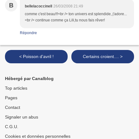
B
bellelacoccinell
26/03/2008 21:49
comme c'est beau!!!<br /> ton univers est splendide, j'adore...
<br /> continue comme ça Lili,tu nous fais rêver!
Répondre
< Poisson d'avril !
Certains croient.... >
Hébergé par Canalblog
Top articles
Pages
Contact
Signaler un abus
C.G.U.
Cookies et données personnelles