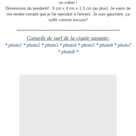
un collier !
Dimensions du pendentif : 5 cm x 4 cm x 1.3 cm (au plus). Je viens de
me rendre compte que je l'ai reproduit à l'envers. Je suis gauchère, ça
suffit comme excuse?
********************************************************************
Conseils de surf de la cigale savante:
*
photo1
*
photo2
*
photo3
*
photo4
*
photo5
*
photo6
*
photo7
*
photo8
*