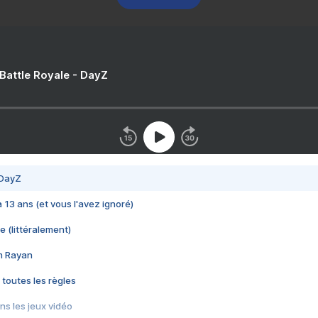
 Battle Royale - DayZ
 DayZ
 a 13 ans (et vous l'avez ignoré)
e (littéralement)
im Rayan
 toutes les règles
s les jeux vidéo