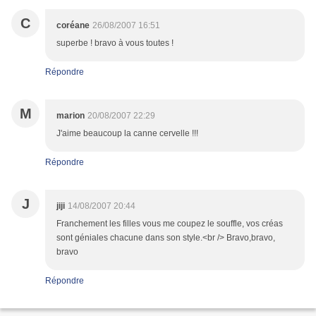
C
coréane
26/08/2007 16:51
superbe ! bravo à vous toutes !
Répondre
M
marion
20/08/2007 22:29
J'aime beaucoup la canne cervelle !!!
Répondre
J
jiji
14/08/2007 20:44
Franchement les filles vous me coupez le souffle, vos créas
sont géniales chacune dans son style.<br /> Bravo,bravo,
bravo
Répondre