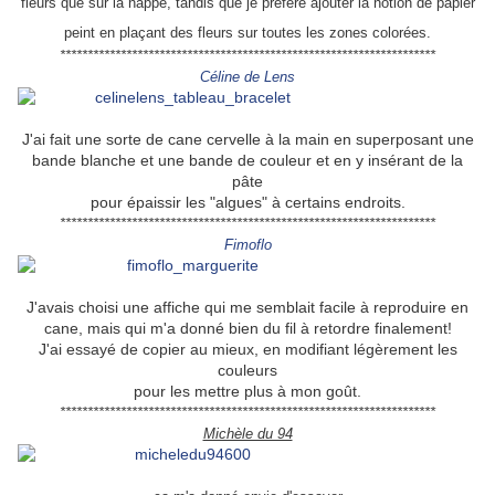
fleurs que sur la nappe, tandis que je préfère ajouter la notion de papier
peint en plaçant des fleurs sur toutes les zones colorées.
********************************************************************
Céline de Lens
J'ai fait une sorte de cane cervelle à la main en superposant une
bande blanche et une bande de couleur et en y insérant de la
pâte
pour épaissir les "algues" à certains endroits.
********************************************************************
Fimoflo
J'avais choisi une affiche qui me semblait facile à reproduire en
cane, mais qui m'a donné bien du fil à retordre finalement!
J'ai essayé de copier au mieux, en modifiant légèrement les
couleurs
pour les mettre plus à mon goût.
********************************************************************
Michèle du 94