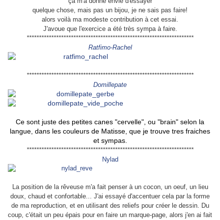
ça m'a donné envie d'essayer
quelque chose, mais pas un bijou, je ne sais pas faire!
alors voilà ma modeste contribution à cet essai.
J'avoue que l'exercice a été très sympa à faire.
********************************************************************
Ratfimo-Rachel
********************************************************************
Domillepate
Ce sont juste des petites canes "cervelle", ou "brain" selon la
langue, dans les couleurs de Matisse, que je trouve tres fraiches
et sympas.
********************************************************************
Nylad
La position de la rêveuse m'a fait penser à un cocon, un oeuf, un lieu
doux, chaud et confortable... J'ai essayé d'accentuer cela par la forme
de ma reproduction, et en utilisant des reliefs pour créer le dessin. Du
coup, c'était un peu épais pour en faire un marque-page, alors j'en ai fait