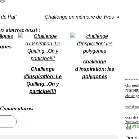
 de Pat"
Challenge en mémoire de Yves
us aimerez aussi :
âques
challenge
Challenge
d'inspiration: les
d'inspiration: Le
polygones
Quilling...On y
clay gun
rencont
participe!!!!
challeng
Commentaires
pate fimo
coin des
hallowee
VIS
Depuis