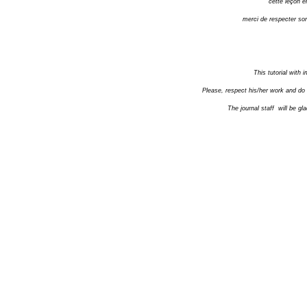
cette leçon e
merci de respecter son
This tutorial with i
Please, respect his/her work and do n
The journal staff will be gla