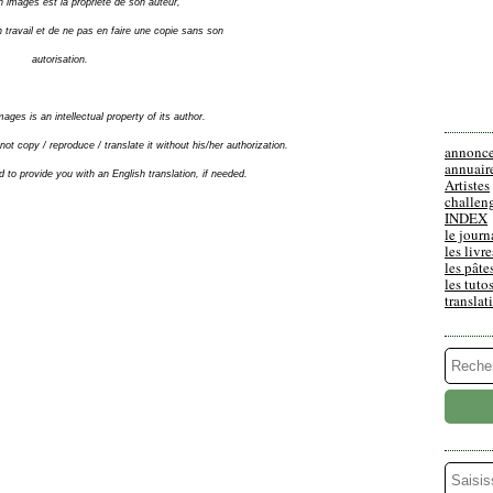
n images est la propriété de son auteur,
 travail et de ne pas en faire une copie sans son
autorisation.
mages is an intellectual property of its author.
ot copy / reproduce / translate it without his/her authorization.
annonc
annuair
d to provide you with an English translation, if needed.
Artistes
challen
INDEX
le journ
les livre
les pâte
les tuto
translat