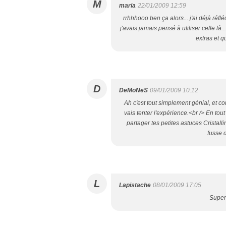
M
maria
22/01/2009 12:59
rrhhhooo ben ça alors... j'ai déjà réfl
j'avais jamais pensé à utiliser celle là
extras et q
D
DeMoNeS
09/01/2009 10:12
Ah c'est tout simplement génial, et c
vais tenter l'expérience.<br /> En tou
partager tes petites astuces Cristal
fusse 
L
Lapistache
08/01/2009 17:05
Super