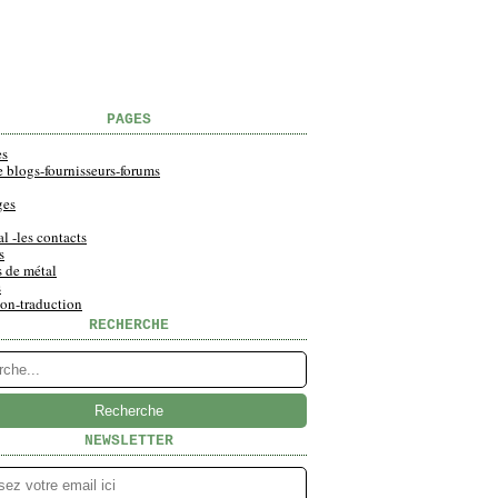
PAGES
es
e blogs-fournisseurs-forums
ges
al -les contacts
s
s de métal
s
ion-traduction
RECHERCHE
NEWSLETTER