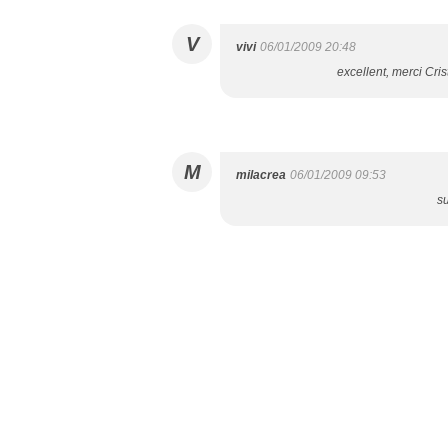
V
vivi
06/01/2009 20:48
excellent, merci Cris
M
milacrea
06/01/2009 09:53
su