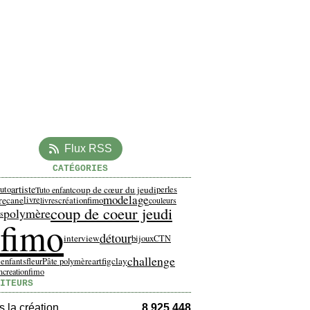
Flux RSS
CATÉGORIES
artiste
coup de cœur du jeudi
tuto
perles
Tuto enfant
modelage
re
cane
livre
créationfimo
livres
couleurs
coup de coeur jeudi
polymère
es
fimo
détour
interview
bijoux
CTN
challenge
artfigclay
 enfants
fleur
Pâte polymère
n
creationfimo
ITEURS
 la création
8 925 448