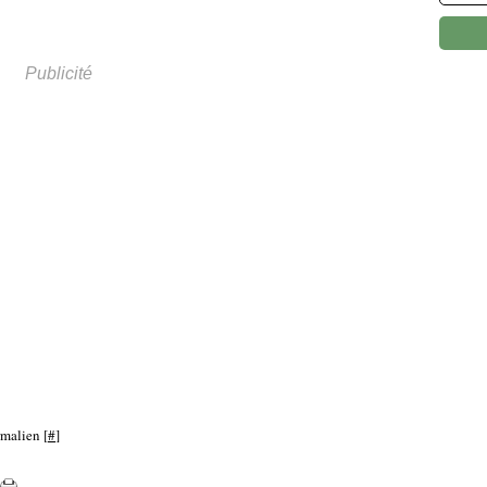
Publicité
rmalien [
#
]