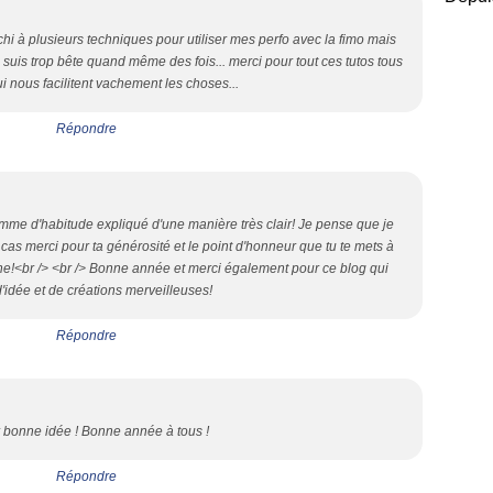
échi à plusieurs techniques pour utiliser mes perfo avec la fimo mais
... suis trop bête quand même des fois... merci pour tout ces tutos tous
ui nous facilitent vachement les choses...
Répondre
omme d'habitude expliqué d'une manière très clair! Je pense que je
t cas merci pour ta générosité et le point d'honneur que tu te mets à
line!<br /> <br /> Bonne année et merci également pour ce blog qui
d'idée et de créations merveilleuses!
Répondre
 bonne idée ! Bonne année à tous !
Répondre