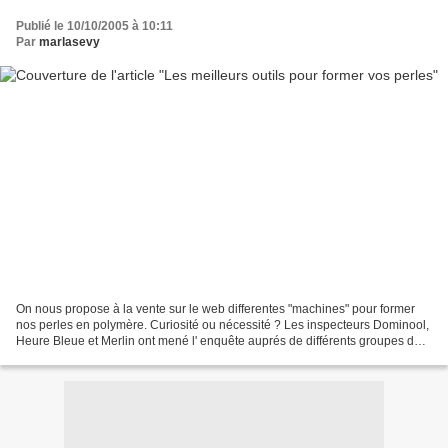
Publié le 10/10/2005 à 10:11
Par
marlasevy
On nous propose à la vente sur le web differentes "machines" pour former
nos perles en polymère. Curiosité ou nécessité ? Les inspecteurs Dominool,
Heure Bleue et Merlin ont mené l' enquête auprés de différents groupes de
polymèristes. il s' avére que...