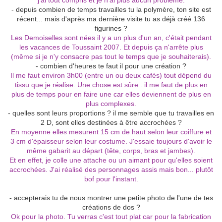
j'ai tout compris et je n'ai plus aucun problème.
- depuis combien de temps travailles tu la polymère, ton site est
récent... mais d'après ma dernière visite tu as déjà créé 136
figurines ?
Les Demoiselles sont nées il y a un plus d'un an, c'était pendant
les vacances de Toussaint 2007. Et depuis ça n'arrête plus
(même si je n'y consacre pas tout le temps que je souhaiterais).
- combien d'heures te faut il pour une création ?
Il me faut environ 3h00 (entre un ou deux cafés) tout dépend du
tissu que je réalise. Une chose est sûre : il me faut de plus en
plus de temps pour en faire une car elles deviennent de plus en
plus complexes.
- quelles sont leurs proportions ? il me semble que tu travailles en
2 D, sont elles destinées à être accrochées ?
E
n moyenne
elles mesurent 15 cm de haut selon leur coiffure et
3 cm d'épaisseur selon leur costume.
J
'essaie toujours
d'avoir
le
même gabarit au départ (tête, corps, bras et jambes).
Et en effet, je colle une attache ou un aimant pour qu'elles soient
accrochées. J'ai réalisé des personnages assis mais bon... plutôt
bof pour l'instant.
- accepterais tu de nous montrer une petite photo de l'une de tes
créations de dos ?
Ok pour la photo. Tu verras c'est tout plat car pour la fabrication