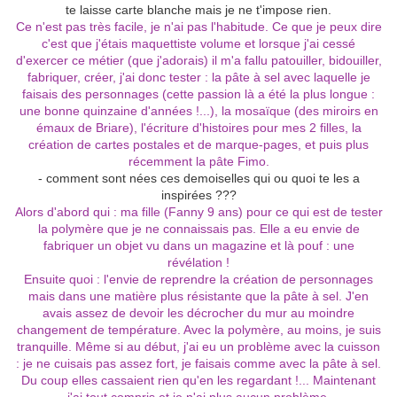
te laisse carte blanche mais je ne t'impose rien.
Ce n'est pas très facile, je n'ai pas l'habitude. Ce que je peux dire
c'est que j'étais maquettiste volume et lorsque j'ai cessé
d'exercer ce métier (que j'adorais) il m'a fallu patouiller, bidouiller,
fabriquer, créer, j'ai donc tester :
la pâte à sel avec laquelle je
faisais des personnages (cette passion là a été la plus longue :
une bonne quinzaine d'années !...),
la mosaïque (des miroirs en
émaux de Briare), l'écriture d'histoires pour mes 2 filles, la
création de cartes postales et de marque-pages, et puis plus
récemment la pâte Fimo.
- comment sont nées ces demoiselles qui ou quoi te les a
inspirées ???
Alors d'abord qui : ma fille (Fanny 9 ans) pour ce qui est de tester
la polymère que je ne connaissais pas. Elle a eu envie de
fabriquer un objet vu dans un magazine et là pouf : une
révélation !
Ensuite quoi : l'envie de reprendre la création de personnages
mais dans une matière plus résistante que la pâte à sel. J'en
avais assez de devoir les décrocher du mur au moindre
changement de température. Avec la polymère, au moins, je suis
tranquille. Même si au début, j'ai eu un problème avec la cuisson
: je ne cuisais pas assez fort, je faisais comme avec la pâte à sel.
Du coup elles cassaient rien qu'en les regardant !... Maintenant