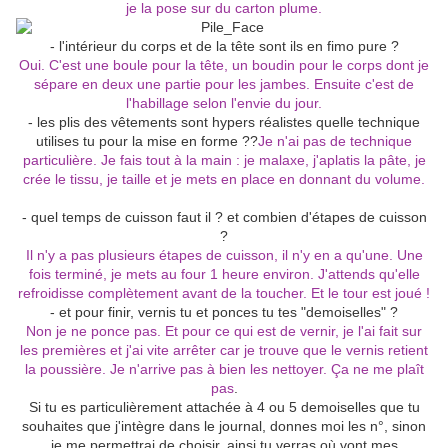
je la pose sur du carton plume.
- l'intérieur du corps et de la tête sont ils en fimo pure ?
Oui. C'est une boule pour la tête, un boudin pour le corps dont je
sépare en deux une partie pour les jambes. Ensuite c'est de
l'habillage selon l'envie du jour.
- les plis des vêtements sont hypers réalistes quelle technique
utilises tu pour la mise en forme ??
Je n'ai pas de technique
particulière. Je fais tout à la main : je malaxe, j'aplatis la pâte, je
crée le tissu, je taille et je mets en place en donnant du volume.
- quel temps de cuisson faut il ? et combien d'étapes de cuisson
?
Il n'y a pas plusieurs étapes de cuisson, il n'y en a qu'une. Une
fois terminé, je mets au four 1 heure environ. J'attends qu'elle
refroidisse complètement avant de la toucher. Et le tour est joué !
- et pour finir, vernis tu et ponces tu tes "demoiselles" ?
Non je ne ponce pas. Et pour ce qui est de vernir, je l'ai fait sur
les premières et j'ai vite arrêter car je trouve que le vernis retient
la poussière. Je n'arrive pas à bien les nettoyer. Ça ne me plaît
pas
.
Si tu es particulièrement attachée à 4 ou 5 demoiselles que tu
souhaites que j'intègre dans le journal, donnes moi les n°, sinon
je me permettrai de choisir, ainsi tu verras où vont mes