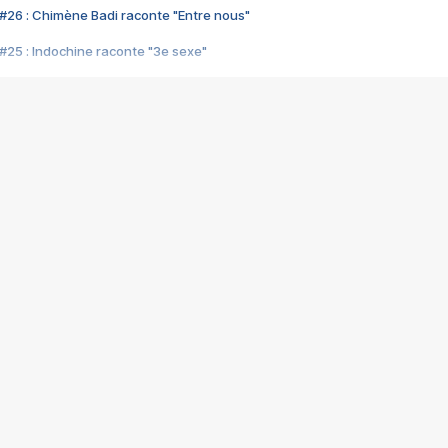
#26 : Chimène Badi raconte "Entre nous"
#25 : Indochine raconte "3e sexe"
#24 : Zaho raconte "C'est chelou"
#23 : Patrick Bruel raconte "Au café des délices"
#22 : Kyo raconte "Le chemin"
#21 : Nolwenn Leroy raconte "Cassé"
#20 : Patrick Hernandez raconte "Born to be alive"
#19 : Lorie raconte "Près de moi"
#18 : Michael Jones raconte "A nos actes manqués" (avec Jean-Jacque
#17 : Khaled raconte "Aïcha"
#16 : Corneille raconte "Parce qu'on vient de loin"
#15 : Indochine raconte "L'aventurier"
14 : Lorie raconte "Sur un air latino"