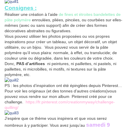
Consignes :
Réaliser une création à l’aide
de fines et étroites bandelettes de
pâte polymère
enroulées, pliées, pincées, ou courbées sur elles-
mêmes (avec ou sans support) afin de créer des formes
décoratives abstraites ou figuratives.
Vous pouvez utiliser les photos proposées ou vos propres
inspirations pour créer un tableau, un objet décoratif, un objet
utilitaire, ou un bijou. Vous pouvez vous servir de la pâte
polymère qu’il vous plaira: normale, à effet, ou translucide; de
couleur unie ou dégradée, dans les couleurs de votre choix.
Donc,
PAS d’artifices
ni peintures, ni paillettes, ni pastels, ni
paillettes, ni microbilles, ni motifs, ni textures sur la pâte
polymère, etc.
PS : les photos d’inspiration ont été épinglées depuis Pinterest…
Pour voir les originaux (et des tonnes d'autres créations)vous
pouvez vous rendre sur mon album Pinterest créé pour ce
challenge.
https://fr.pinterest.com/creationmyway/challenge-
quilling/
J’espère que ce thème vous inspirera et que vous serez
samedi 9
nombreux à y participer. Vous avez jusqu’au