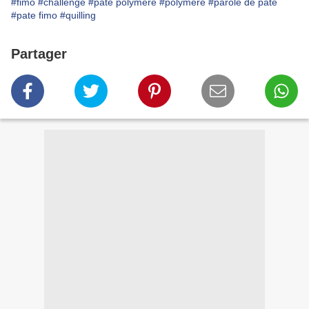
#fimo
#challenge
#pate polymere
#polymère
#parole de pate
#pate fimo
#quilling
Partager