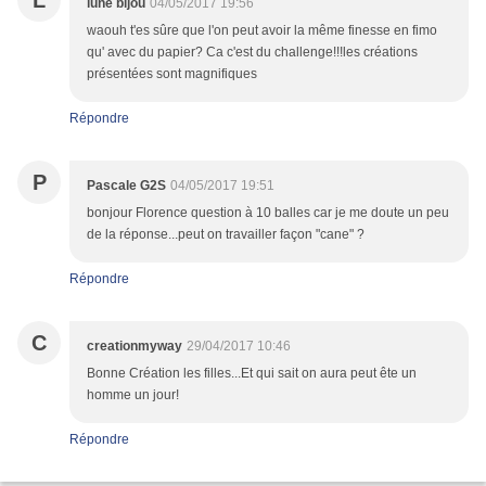
L
lune bijou
04/05/2017 19:56
waouh t'es sûre que l'on peut avoir la même finesse en fimo
qu' avec du papier? Ca c'est du challenge!!!les créations
présentées sont magnifiques
Répondre
P
Pascale G2S
04/05/2017 19:51
bonjour Florence question à 10 balles car je me doute un peu
de la réponse...peut on travailler façon "cane" ?
Répondre
C
creationmyway
29/04/2017 10:46
Bonne Création les filles...Et qui sait on aura peut ête un
homme un jour!
Répondre