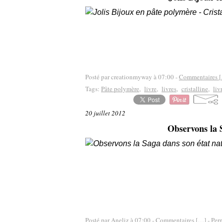
Posté par creationmyway à 07:00 -
Commentaires [
Tags:
Pâte polymère
,
livre
,
livres
,
cristalline
,
liv
20 juillet 2012
Observons la S
Posté par Aneliz à 07:00 -
Commentaires [
…
]
- Per