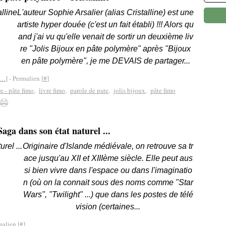
L'auteur Sophie Arsalier (alias Cristalline) est une
artiste hyper douée (c'est un fait établi) !!! Alors qu
and j'ai vu qu'elle venait de sortir un deuxième liv
re "Jolis Bijoux en pâte polymère" après "Bijoux
en pâte polymère", je me DEVAIS de partager...
…
]
- Permalien [
#
]
re - pâte fimo
,
livre fimo
,
parole de pate
,
jolis bijoux
,
pâte fimo
aga dans son état naturel ...
Originaire d'Islande médiévale, on retrouve sa tr
ace jusqu'au XII et XIIIème siècle. Elle peut aus
si bien vivre dans l'espace ou dans l'imaginatio
n (où on la connait sous des noms comme "Star
Wars", "Twilight" ...) que dans les postes de télé
vision (certaines...
malien [
#
]