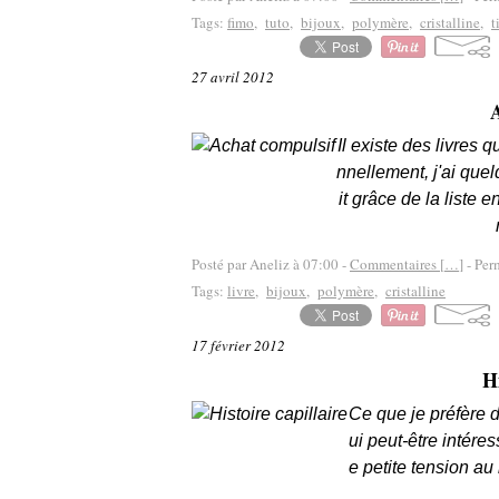
Tags:
fimo
,
tuto
,
bijoux
,
polymère
,
cristalline
,
t
27 avril 2012
A
Il existe des livres
nnellement, j'ai quel
it grâce de la liste 
Posté par Aneliz à 07:00 -
Commentaires [
…
]
- Per
Tags:
livre
,
bijoux
,
polymère
,
cristalline
17 février 2012
Hi
Ce que je préfère d
ui peut-être intéres
e petite tension au