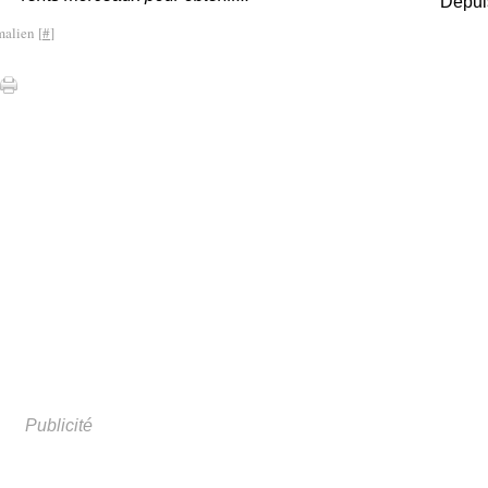
Depuis
malien [
#
]
Publicité