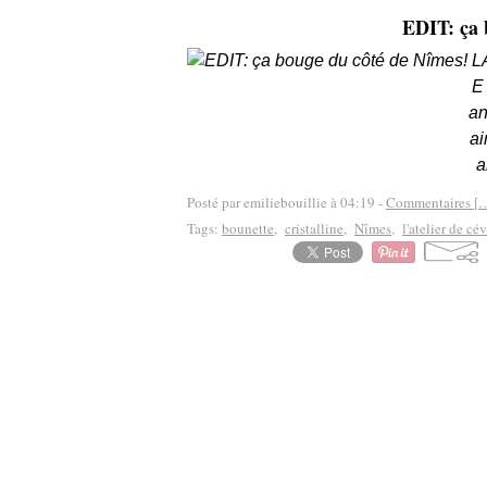
EDIT: ça 
L
E
an
ai
a
Posté par emiliebouillie à 04:19 -
Commentaires [
Tags:
bounette
,
cristalline
,
Nîmes
,
l'atelier de c