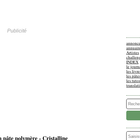
Publicité
annonc
annuair
Artistes
challen
INDEX
le journ
les livre
les pâte
les tuto
translat
n pâte polymère - Cristalline