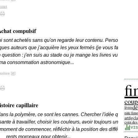
issus
chat compulsif
 qui sont achetés sans qu'on regarde leur contenu. Perso
ques auteurs que j'acquière les yeux fermés (je vous fa
en question : j'en suis au stade ou je mange les livres vu
ma consommation astronomique...
malien [
#
]
f
coup
stoire capillaire
dé
livres
pate fimo
ans la polymère, ce sont les cannes. Chercher l'idée q
artfigcl
sante à travailler, choisir les couleurs, avoir toujours un
coin des
VIS
 moment de commencer, réfléchir à la position des diffé
rents morceaux pour obtenir...