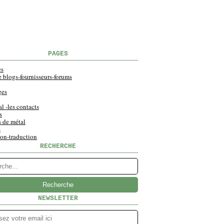
PAGES
es
e blogs-fournisseurs-forums
ges
al -les contacts
s
s de métal
s
ion-traduction
RECHERCHE
NEWSLETTER