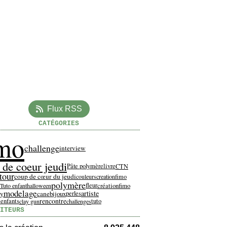
Flux RSS
CATÉGORIES
imo
challenge
interview
 de coeur jeudi
Pâte polymère
livre
CTN
tour
coup de cœur du jeudi
couleurs
creationfimo
polymère
fleur
créationfimo
Tuto enfant
halloween
modelage
artiste
ay
cane
bijoux
perles
rencontre
 enfants
tuto
clay gun
challenges
ITEURS