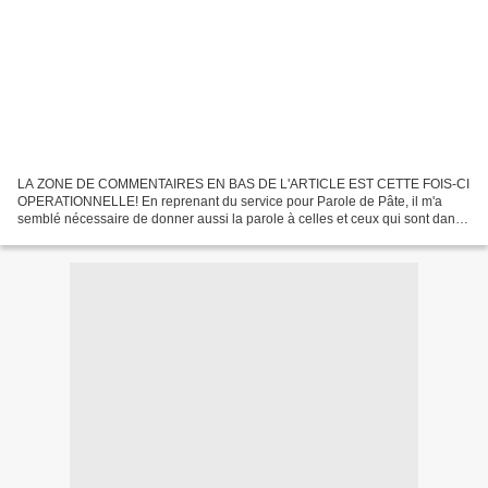
LA ZONE DE COMMENTAIRES EN BAS DE L'ARTICLE EST CETTE FOIS-CI
OPERATIONNELLE! En reprenant du service pour Parole de Pâte, il m'a
semblé nécessaire de donner aussi la parole à celles et ceux qui sont dans
l'ombre de notre microcosme . Ici, on passe notre...