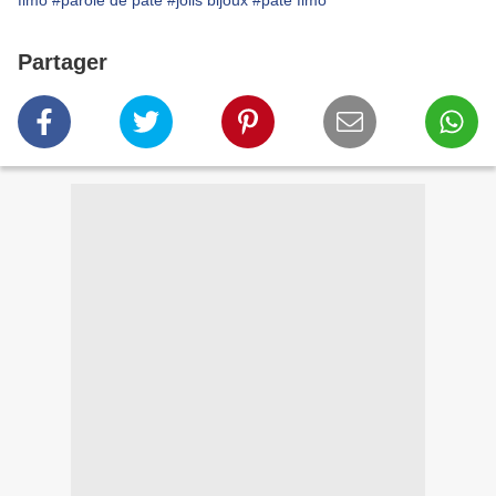
fimo
#parole de pate
#jolis bijoux
#pâte fimo
Partager