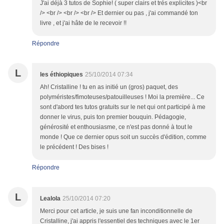
J'ai déjà 3 tutos de Sophie! ( super clairs et trés explicites )<br
/> <br /> <br /> <br /> Et dernier ou pas , j'ai commandé ton
livre , et j'ai hâte de le recevoir !!
Répondre
L
les éthiopiques
25/10/2014 07:34
Ah! Cristalline ! tu en as initié un (gros) paquet, des
polyméristes/fimoteuses/patouilleuses ! Moi la première... Ce
sont d'abord tes tutos gratuits sur le net qui ont participé à me
donner le virus, puis ton premier bouquin. Pédagogie,
générosité et enthousiasme, ce n'est pas donné à tout le
monde ! Que ce dernier opus soit un succès d'édition, comme
le précédent ! Des bises !
Répondre
L
Lealola
25/10/2014 07:20
Merci pour cet article, je suis une fan inconditionnelle de
Cristalline, j'ai appris l'essentiel des techniques avec le 1er