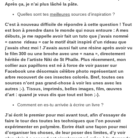
Après ça, je n’ai plus lâché la pâte.
Quelles sont tes
meilleures
sources d’inspiration ?
C’est à nouveau difficile de répondre à cette question ! Tout
est bon à prendre dans le monde qui nous entoure : A mes
débuts, je me rappelle avoir fait un tuto que j’avais nommé
« canne rideau » car le motif était inspiré d’un rideau que
j’avais chez moi ! J’avais aussi fait une résine après avoir vu
le film 300 ou une broche avec une « nana », directement
héritée de l’artiste Niki de St Phalle. Plus récemment, mon
collier aux papillons est né à force de voir passer sur
Facebook une désormais célèbre photo représentant un
arbre recouvert de ces insectes colorés. Bref, toutes ces
sources n’ont pas grand-chose à voir les unes avec les
autres ;-). Tissus, imprimés, belles images, film, œuvres
d’art : quand je vous dis que tout est bon ;-).
Comment en es-tu arrivée à écrire un livre ?
J’ai écrit le premier pour moi avant tout, afin d’essayer de
faire le tour des toutes les techniques que l’on pouvait
expérimenter en polymère. Ecrire était une façon pour moi
d’organiser les choses, de leur poser des limites, d’y voir