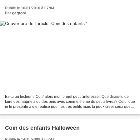
Publié le 16/01/2010 à 07:04
Par
gagrobi
Es-tu un lecteur ? Oui? alors mon projet peut t'intéresser. Que dirais-tu de
faire des magnets ou des pins avec comme thème de petits livres? Celui que
je te présente a été réalisé pour les très petits mais tu peux créer ceux que tu
désires. Matériaux:...
Coin des enfants Halloween
Publié le 14/10/2009 à 06:43