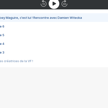
bey Maguire, c'est lui ! Rencontre avec Damien Witecka
e 6
e 5
e 4
e 3
s créatrices de la VF !
e 2
e 1
e Mektoub My Love arrive enfin ! Rencontre avec Shaïn Boumedine et Sal
i : après Toni en famille
elle réalise le bouleversant Dites lui que je l'aime