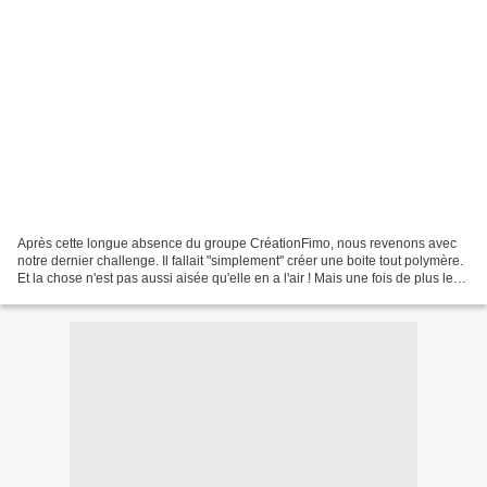
Après cette longue absence du groupe CréationFimo, nous revenons avec
notre dernier challenge. Il fallait "simplement" créer une boite tout polymère.
Et la chose n'est pas aussi aisée qu'elle en a l'air ! Mais une fois de plus les
participantes ont fait...