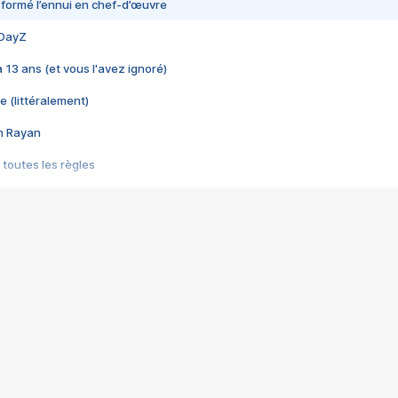
nsformé l’ennui en chef-d’œuvre
 DayZ
 a 13 ans (et vous l'avez ignoré)
e (littéralement)
im Rayan
 toutes les règles
s les jeux vidéo
us choquant de Rockstar ? - Le scandale BULLY
e plus moche de Steam
du RÊVE tourne au CAUCHEMAR
pendant 8 heures
it… à tort
umiliés par un jeu vidéo