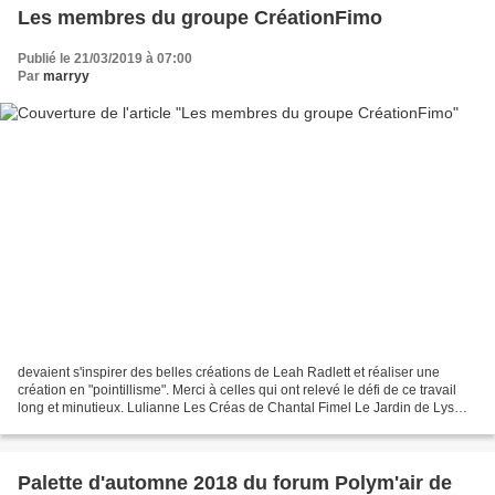
Les membres du groupe CréationFimo
Publié le 21/03/2019 à 07:00
Par
marryy
devaient s'inspirer des belles créations de Leah Radlett et réaliser une
création en "pointillisme". Merci à celles qui ont relevé le défi de ce travail
long et minutieux. Lulianne Les Créas de Chantal Fimel Le Jardin de Lys
Fleur de Lune LilaRêve Alors,...
Palette d'automne 2018 du forum Polym'air de