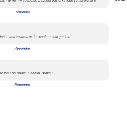
 !! je ne m'y attendais vraiment pas et j'avoue çà fait plaisir !!
Répondre
ation des textures et des couleurs est géniale.
Répondre
re ton effet "bulle" Chantal. Bravo !
Répondre