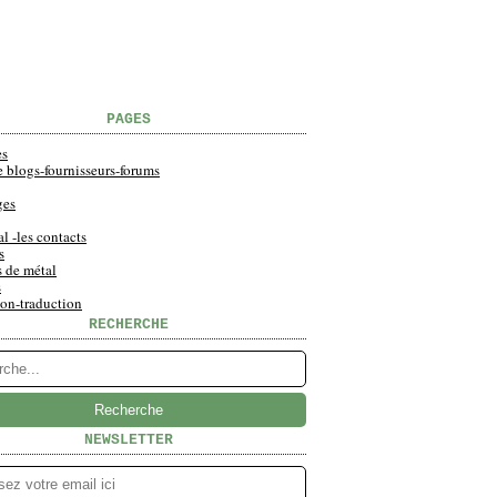
PAGES
es
e blogs-fournisseurs-forums
ges
al -les contacts
s
s de métal
s
ion-traduction
RECHERCHE
NEWSLETTER