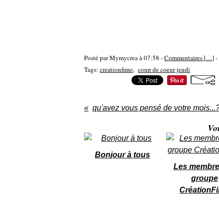
Posté par Mymycrea à 07:58 -
Commentaires [
…
]
-
Tags:
creationfimo
,
coup de coeur jeudi
qu'avez vous pensé de votre mois...
Vo
Bonjour à tous
Les membre
groupe
CréationF