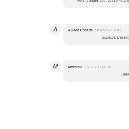
merci à toutes pour vos compliments
A
Allison Cohade
23/02/2017 09:47
Superbe. L'associ
M
Minibulle
23/02/2017 08:26
J'ado