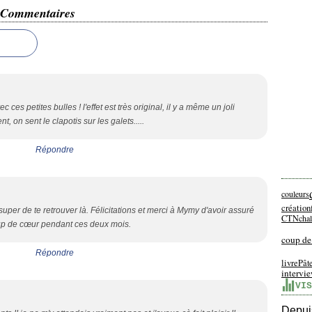
Commentaires
c ces petites bulles ! l'effet est très original, il y a même un joli
, on sent le clapotis sur les galets.....
Répondre
couleurs
création
super de te retrouver là. Félicitations et merci à Mymy d'avoir assuré
CTN
cha
up de cœur pendant ces deux mois.
coup de
Répondre
livre
Pât
intervi
VIS
Depuis