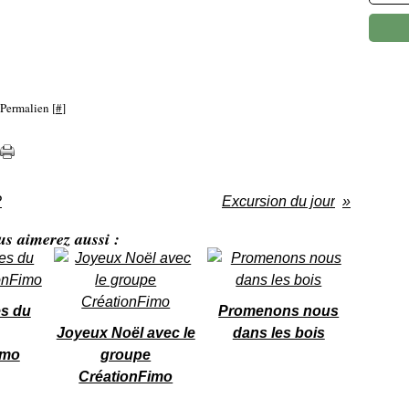
 Permalien [
#
]
?
Excursion du jour
us aimerez aussi :
s du
Promenons nous
Joyeux Noël avec le
dans les bois
imo
groupe
CréationFimo