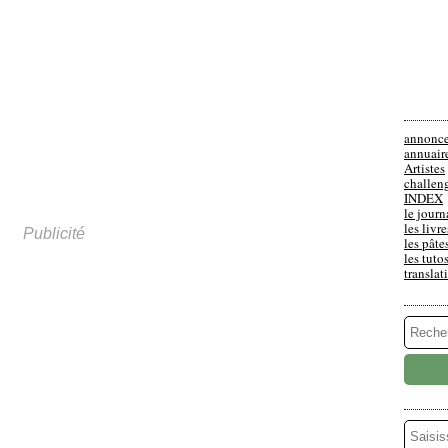
annonc
annuair
Artistes
challen
INDEX
le journ
les livre
Publicité
les pâte
les tuto
translat