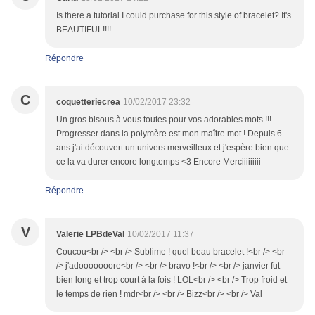
Is there a tutorial I could purchase for this style of bracelet? It's
BEAUTIFUL!!!!
Répondre
C
coquetteriecrea
10/02/2017 23:32
Un gros bisous à vous toutes pour vos adorables mots !!!
Progresser dans la polymère est mon maître mot ! Depuis 6
ans j'ai découvert un univers merveilleux et j'espère bien que
ce la va durer encore longtemps <3 Encore Merciiiiiiiii
Répondre
V
Valerie LPBdeVal
10/02/2017 11:37
Coucou<br /> <br /> Sublime ! quel beau bracelet !<br /> <br
/> j'adooooooore<br /> <br /> bravo !<br /> <br /> janvier fut
bien long et trop court à la fois ! LOL<br /> <br /> Trop froid et
le temps de rien ! mdr<br /> <br /> Bizz<br /> <br /> Val