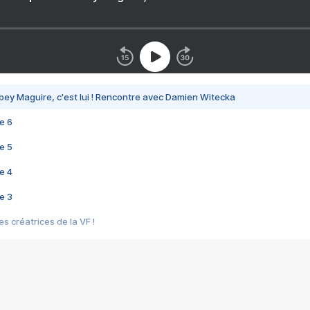
bey Maguire, c'est lui ! Rencontre avec Damien Witecka
e 6
e 5
e 4
e 3
s créatrices de la VF !
e 2
e 1
e Mektoub My Love arrive enfin ! Rencontre avec Shaïn Boumedine et Sal