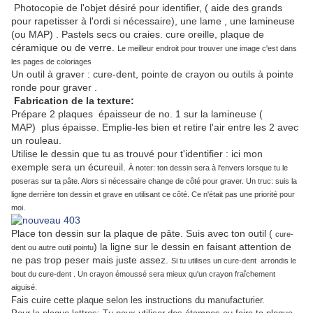
Photocopie de l'objet désiré pour identifier, ( aide des grands
pour rapetisser à l'ordi si nécessaire), une lame , une lamineuse
(ou MAP) . Pastels secs ou craies. cure oreille, plaque de
céramique ou de verre.
Le meilleur endroit pour trouver une image c'est dans
les pages de coloriages
Un outil à graver : cure-dent, pointe de crayon ou outils à pointe
ronde pour graver .
Fabrication de la texture:
Prépare 2 plaques épaisseur de no. 1 sur la lamineuse (
MAP) plus épaisse. Emplie-les bien et retire l'air entre les 2 avec
un rouleau.
Utilise le dessin que tu as trouvé pour t'identifier : ici mon
exemple sera un écureuil.
À noter: ton dessin sera à l'envers lorsque tu le
poseras sur ta pâte. Alors si nécessaire change de côté pour graver. Un truc: suis la
ligne derrière ton dessin et grave en utilisant ce côté. Ce n'était pas une priorité pour
moi.
Place ton dessin sur la plaque de pâte. Suis avec ton outil (
cure-
) la ligne sur le dessin en faisant attention de
dent ou autre outil pointu
ne pas trop peser mais juste assez.
Si tu utilises un cure-dent arrondis le
bout du cure-dent . Un crayon émoussé sera mieux qu'un crayon fraîchement
aiguisé.
Fais cuire cette plaque selon les instructions du manufacturier.