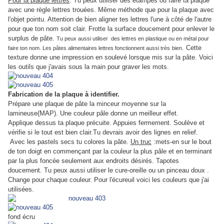
Pour la plaque lettres
: Tu peux utiliser des étampes ou faire ta plaque
avec une règle lettres trouées. Même méthode que pour la plaque avec
l'objet pointu. Attention de bien aligner tes lettres l'une à côté de l'autre
pour que ton nom soit clair. Frotte la surface doucement pour enlever le
surplus de pâte.
Tu peux aussi utiliser des lettres en plastique ou en métal pour
. Cette
faire ton nom. Les pâtes alimentaires lettres fonctionnent aussi très
bien
texture donne une impression en soulevé lorsque mis sur la pâte. Voici
les outils que j'avais sous la main pour graver les mots.
Fabrication de la plaque à identifier.
Prépare une plaque de pâte la minceur moyenne sur la
lamineuse(MAP). Une couleur pâle donne un meilleur effet.
Applique dessus ta plaque précuite. Appuies fermement. Soulève et
vérifie si le tout est bien clair.Tu devrais avoir des lignes en relief.
Avec les pastels secs tu colores la pâte.
Un truc
:mets-en sur le bout
de ton doigt en commençant par la couleur la plus pâle et en terminant
par la plus foncée seulement aux endroits désirés. Tapotes
doucement. Tu peux aussi utiliser le cure-oreille ou un pinceau doux .
Change pour chaque couleur.
Pour l'écureuil voici les couleurs que j'ai
utilisées.
fond écru