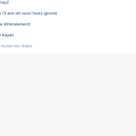
 DayZ
 a 13 ans (et vous l'avez ignoré)
e (littéralement)
im Rayan
 toutes les règles
s les jeux vidéo
us choquant de Rockstar ? - Le scandale BULLY
e plus moche de Steam
du RÊVE tourne au CAUCHEMAR
pendant 8 heures
it… à tort
umiliés par un jeu vidéo
ire - Final Fantasy 8