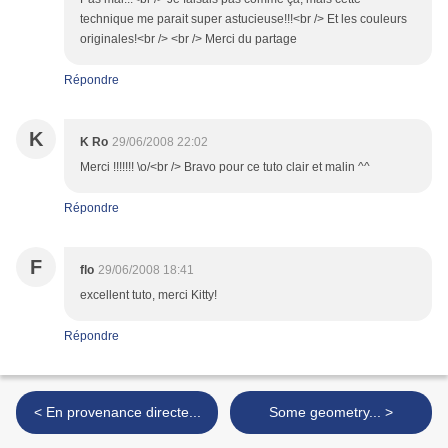
technique me parait super astucieuse!!!<br /> Et les couleurs
originales!<br /> <br /> Merci du partage
Répondre
K
K Ro
29/06/2008 22:02
Merci !!!!!!! \o/<br /> Bravo pour ce tuto clair et malin ^^
Répondre
F
flo
29/06/2008 18:41
excellent tuto, merci Kitty!
Répondre
< En provenance directe...
Some geometry... >