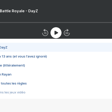
 Battle Royale - DayZ
 DayZ
 a 13 ans (et vous l'avez ignoré)
e (littéralement)
im Rayan
 toutes les règles
s les jeux vidéo
us choquant de Rockstar ? - Le scandale BULLY
e plus moche de Steam