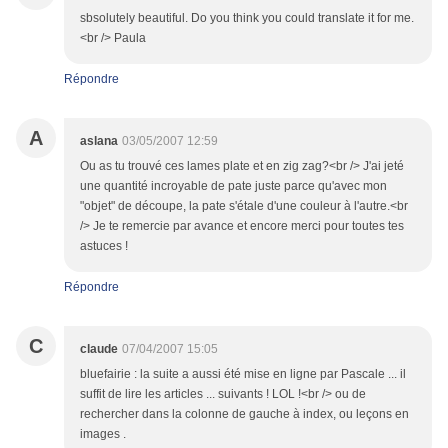
sbsolutely beautiful. Do you think you could translate it for me.
<br /> Paula
Répondre
A
aslana
03/05/2007 12:59
Ou as tu trouvé ces lames plate et en zig zag?<br /> J'ai jeté
une quantité incroyable de pate juste parce qu'avec mon
"objet" de découpe, la pate s'étale d'une couleur à l'autre.<br
/> Je te remercie par avance et encore merci pour toutes tes
astuces !
Répondre
C
claude
07/04/2007 15:05
bluefairie : la suite a aussi été mise en ligne par Pascale ... il
suffit de lire les articles ... suivants ! LOL !<br /> ou de
rechercher dans la colonne de gauche à index, ou leçons en
images .