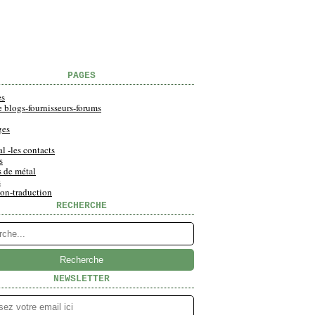
PAGES
es
e blogs-fournisseurs-forums
ges
al -les contacts
s
s de métal
s
ion-traduction
RECHERCHE
NEWSLETTER