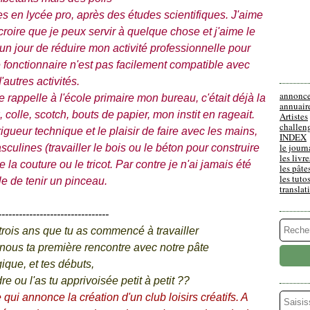
es en lycée pro, après des études scientifiques. J'aime
croire que je peux servir à quelque chose et j'aime le
un jour de réduire mon activité professionnelle pour
e fonctionnaire n'est pas facilement compatible avec
'autres activités.
annonc
e rappelle à l'école primaire mon bureau, c'était déjà la
annuair
, colle, scotch, bouts de papier, mon instit en rageait.
Artistes
challen
gueur technique et le plaisir de faire avec les mains,
INDEX
le journ
culines (travailler le bois ou le béton pour construire
les livre
la couture ou le tricot. Par contre je n'ai jamais été
les pâte
les tuto
e de tenir un pinceau.
translat
--------------------------------
 trois ans que tu as commencé à travailler
 nous ta première rencontre avec notre pâte
ique, et tes débuts,
re ou l'as tu apprivoisée petit à petit ??
 qui annonce la création d'un club loisirs créatifs. A