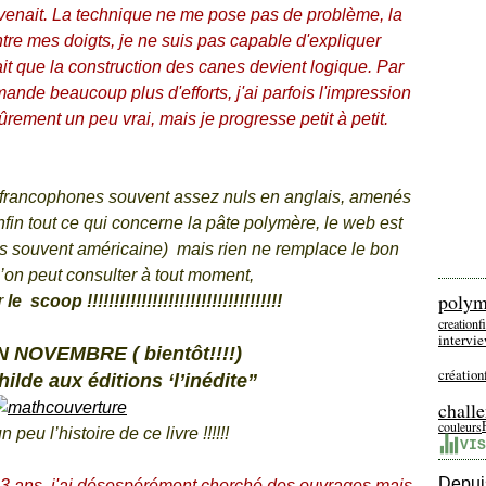
venait. La technique ne me pose pas de problème, la
ntre mes doigts, je ne suis pas capable d'expliquer
it que la construction des canes devient logique. Par
ande beaucoup plus d'efforts, j'ai parfois l'impression
ûrement un peu vrai, mais je progresse petit à petit.
 francophones souvent assez nuls en anglais, amenés
nfin tout ce qui concerne la pâte polymère, le web est
us souvent américaine) mais rien ne remplace le bon
’on peut consulter à tout moment,
polym
r
le scoop !!!!!!!!!!!!!!!!!!!!!!!!!!!!!!!!!!!!
creation
intervi
 NOVEMBRE ( bientôt!!!!)
création
hilde aux éditions ‘l’inédite”
chall
couleurs
peu l’histoire de ce livre !!!!!!
VIS
Depuis
nt 3 ans, j'ai désespérément cherché des ouvrages mais