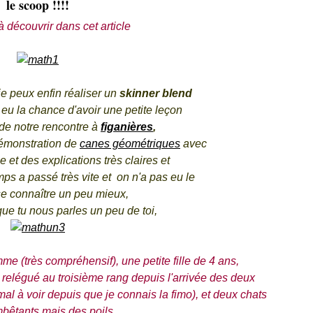
le scoop !!!!
 à découvrir dans cet article
 je peux enfin réaliser un
skinner blend
 eu la chance d'avoir une petite leçon
s de notre rencontre à
figanières
,
démonstration de
canes géométriques
avec
 et des explications très claires et
ps a passé très vite et on n'a pas eu le
e connaître un peu mieux,
que tu nous parles un peu de toi,
 (très compréhensif), une petite fille de 4 ans,
relégué au troisième rang depuis l'arrivée des deux
mal à voir depuis que je connais la fimo), et deux chats
bêtants mais des poils