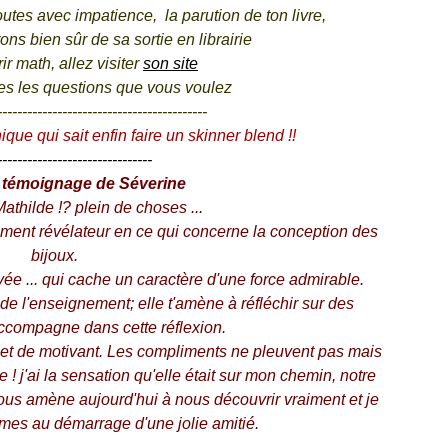
outes avec impatience, la parution de ton livre,
ns bien sûr de sa sortie en librairie
r math, allez visiter
son site
utes les questions que vous voulez
------------------------------------------
ue qui sait enfin faire un skinner blend !!
-------------------------------
t témoignage de Séverine
athilde !? plein de choses ...
lément révélateur en ce qui concerne la conception des
bijoux.
vée ... qui cache un caractère d'une force admirable.
 de l'enseignement; elle t'amène à réfléchir sur des
accompagne dans cette réflexion.
f, et de motivant. Les compliments ne pleuvent pas mais
e ! j'ai la sensation qu'elle était sur mon chemin, notre
s amène aujourd'hui à nous découvrir vraiment et je
es au démarrage d'une jolie amitié.