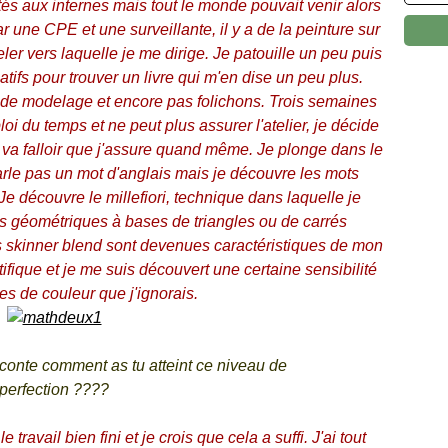
ités aux internes mais tout le monde pouvait venir alors
 une CPE et une surveillante, il y a de la peinture sur
ler vers laquelle je me dirige. Je patouille un peu puis
tifs pour trouver un livre qui m'en dise un peu plus.
 de modelage et encore pas folichons. Trois semaines
oi du temps et ne peut plus assurer l'atelier, je décide
l va falloir que j'assure quand même. Je plonge dans le
 parle pas un mot d'anglais mais je découvre les mots
Je découvre le millefiori, technique dans laquelle je
 géométriques à bases de triangles ou de carrés
s skinner blend sont devenues caractéristiques de mon
tifique et je me suis découvert une certaine sensibilité
s de couleur que j'ignorais.
aconte comment as tu atteint ce niveau de
perfection ????
e travail bien fini et je crois que cela a suffi. J'ai tout