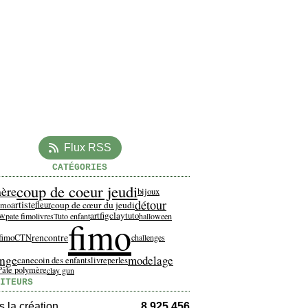
Flux RSS
CATÉGORIES
coup de coeur jeudi
ère
bijoux
détour
artiste
coup de cœur du jeudi
fleur
fimo
ew
artfigclay
tuto
pate fimo
livres
Tuto enfant
halloween
fimo
rencontre
fimo
CTN
challenges
enge
modelage
cane
coin des enfants
livre
perles
Pâte polymère
clay gun
ITEURS
 la création
8 925 456