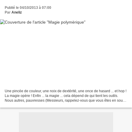
Publié le 04/10/2013 à 07:00
Par
Aneliz
Une pincée de couleur, une noix de dextérité, une once de hasard ... et hop !
La magie opère ! Enfin ... la magie ... cela dépend de qui tient les outils.
Nous autres, pauvresses (Messieurs, rappelez-vous que vous êtes en sous-
effectifs ^^), nous nous...