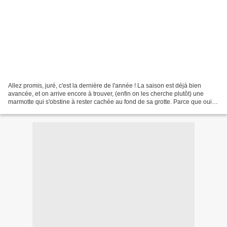
Allez promis, juré, c'est la dernière de l'année ! La saison est déjà bien
avancée, et on arrive encore à trouver, (enfin on les cherche plutôt) une
marmotte qui s'obstine à rester cachée au fond de sa grotte. Parce que oui,
celle-ci est troglodyte !!!...