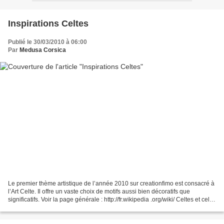
Inspirations Celtes
Publié le 30/03/2010 à 06:00
Par
Medusa Corsica
Le premier thème artistique de l’année 2010 sur creationfimo est consacré à
l’Art Celte. Il offre un vaste choix de motifs aussi bien décoratifs que
significatifs. Voir la page générale : http://fr.wikipedia .org/wiki/ Celtes et celle
dédiée au livre...