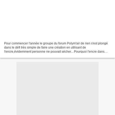
Pour commencer l'année le groupe du forum Polym'air de rien s'est plongé
dans le défi très simple de faire une création en utilisant de
l'encre,évidemment personne ne pouvait sécher... Pourquoi l'encre dans
tous ses états ?Parce que l'on pouvait la choisir...