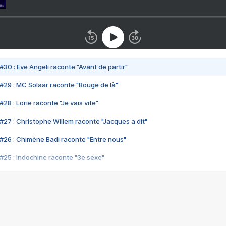
#30 : Eve Angeli raconte "Avant de partir"
#29 : MC Solaar raconte "Bouge de là"
28 : Lorie raconte "Je vais vite"
#27 : Christophe Willem raconte "Jacques a dit"
#26 : Chimène Badi raconte "Entre nous"
#25 : Indochine raconte "3e sexe"
#24 : Zaho raconte "C'est chelou"
#23 : Patrick Bruel raconte "Au café des délices"
#22 : Kyo raconte "Le chemin"