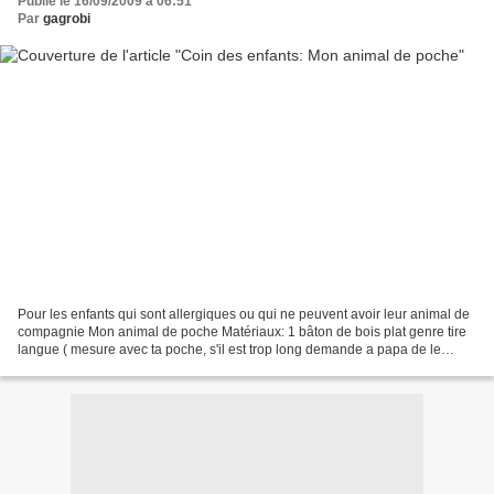
Publié le 16/09/2009 à 06:51
Par
gagrobi
Pour les enfants qui sont allergiques ou qui ne peuvent avoir leur animal de
compagnie Mon animal de poche Matériaux: 1 bâton de bois plat genre tire
langue ( mesure avec ta poche, s'il est trop long demande a papa de le
couper avant de débuter) Diverses...