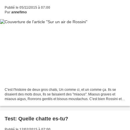
Publié le 05/11/2015 à 07:00
Par
annefimo
C'est l'histoire de deux gros chats, Un comme ci, et un comme ça. Ils se
disaient des mots doux, Ils se faisaient des "miaous". Miaous graves et
miaous aigus, Ronrons gentils et bisous moustachus. C'est bien Rossini et
son " Duo des Chats ", Oui, mais...
Test: Quelle chatte es-tu?
Publié le 12/02/2015 à 07:00