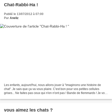
Chat-Rabbi-Ha !
Publié le 13/07/2012 à 07:00
Par
Aneliz
Les enfants, aujourd'hui, nous allons jouer à "imaginons une histoire de
chat". Je sais que ça va vous plaire. C'est bon pour vos petites cellules
grises... Ne faites pas ceux qui n'en n'ont pas ! Bande de flemmards ! Je vous
vois d'ici : "Elle va nous...
vous aimez les chats ?