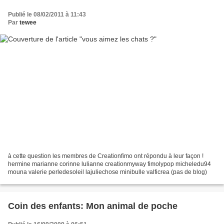
Publié le 08/02/2011 à 11:43
Par
tewee
à cette question les membres de Creationfimo ont répondu à leur façon !
hermine marianne corinne lulianne creationmyway fimolypop micheledu94
mouna valerie perledesoleil lajuliechose minibulle valficrea (pas de blog)
Coin des enfants: Mon animal de poche