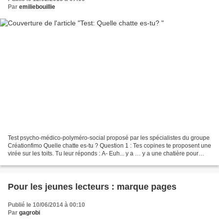
Par
emiliebouillie
Test psycho-médico-polyméro-social proposé par les spécialistes du groupe
Créationfimo Quelle chatte es-tu ? Question 1 : Tes copines te proposent une
virée sur les toits. Tu leur réponds : A- Euh... y a … y a une chatière pour
redescendre au moins? B-...
Pour les jeunes lecteurs : marque pages
Publié le 10/06/2014 à 00:10
Par
gagrobi