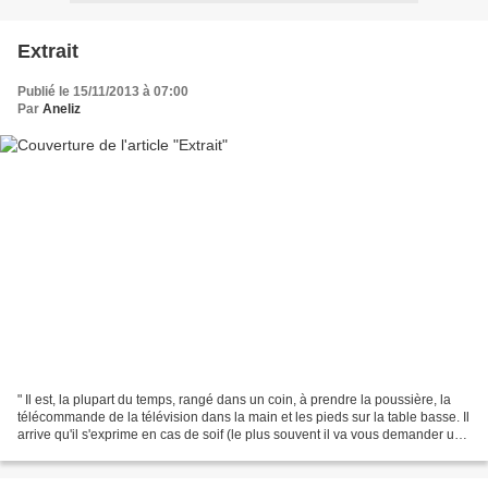
Extrait
Publié le 15/11/2013 à 07:00
Par
Aneliz
" Il est, la plupart du temps, rangé dans un coin, à prendre la poussière, la
télécommande de la télévision dans la main et les pieds sur la table basse. Il
arrive qu'il s'exprime en cas de soif (le plus souvent il va vous demander une
bière) ou qu'il...