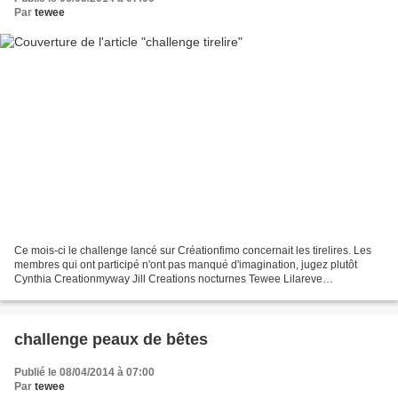
Par
tewee
Ce mois-ci le challenge lancé sur Créationfimo concernait les tirelires. Les
membres qui ont participé n'ont pas manqué d'imagination, jugez plutôt
Cynthia Creationmyway Jill Creations nocturnes Tewee Lilareve
Polymeramoi Vefa Jancydol Lulianne Veesuel...
challenge peaux de bêtes
Publié le 08/04/2014 à 07:00
Par
tewee