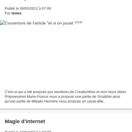
Publié le 08/05/2012 à 07:00
Par
tewee
C'est ce qui a été proposé aux membres de Creationfimo et voici leurs idées
Polymeramoi Marie-France nous a proposé une partie de Scrabble ainsi
qu'une partie de Mikado Hermine nous propose un casse-tête
Creationmyway Florence voulait jouer aux échecs...
Magie d'internet