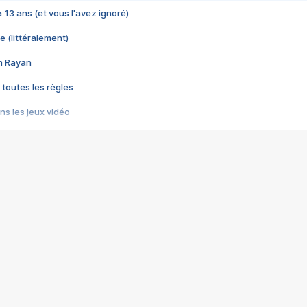
 a 13 ans (et vous l'avez ignoré)
e (littéralement)
im Rayan
 toutes les règles
s les jeux vidéo
us choquant de Rockstar ? - Le scandale BULLY
e plus moche de Steam
du RÊVE tourne au CAUCHEMAR
pendant 8 heures
it… à tort
umiliés par un jeu vidéo
ire - Final Fantasy 8