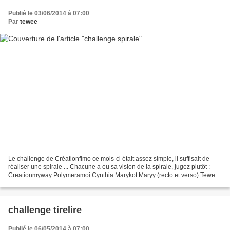
Publié le 03/06/2014 à 07:00
Par
tewee
Le challenge de Créationfimo ce mois-ci était assez simple, il suffisait de
réaliser une spirale ... Chacune a eu sa vision de la spirale, jugez plutôt :
Creationmyway Polymeramoi Cynthia Marykot Maryy (recto et verso) Tewee
Cacofim Rangoon Vefa Des Idées...
challenge tirelire
Publié le 06/05/2014 à 07:00