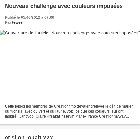
Nouveau challenge avec couleurs imposées
Publié le 05/06/2012 à 07:00
Par
tewee
Cette fois-ci les membres de Creationfimo devaient relever le défi de marier
du fuchsia, avec du vert et du jaune, voici ce que ces couleurs leur ont
inspiré : Jancydol Claire Kreakat Ysseym Marie-France Creationmyway
Cristalline Crisalid’Bijoux Cerridewen...
et si on jouait ???