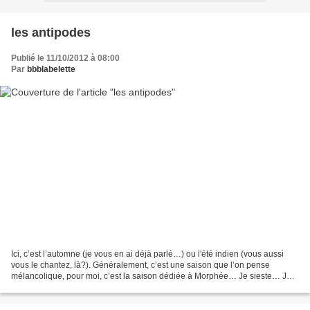
les antipodes
Publié le 11/10/2012 à 08:00
Par
bbblabelette
Ici, c’est l’automne (je vous en ai déjà parlé…) ou l'été indien (vous aussi
vous le chantez, là?). Généralement, c’est une saison que l’on pense
mélancolique, pour moi, c’est la saison dédiée à Morphée… Je sieste… Je
me couche tôt, avec un livre (qui...