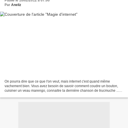
Publié le 10/02/2012 à 07:00
Par
Aneliz
On pourra dire que ce que l'on veut, mais internet c'est quand même
vachement bien. Vous avez besoin de savoir comment coudre un bouton,
cuisiner un veau marengo, connaitre la dernière chanson de trucmuche ...
Youtube est là. Vous avez envie de vous mettre...