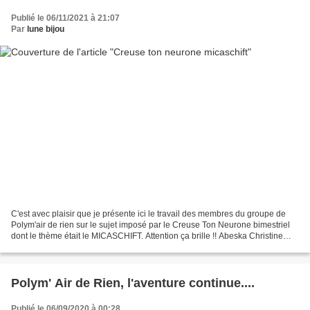
Publié le 06/11/2021 à 21:07
Par
lune bijou
C'est avec plaisir que je présente ici le travail des membres du groupe de
Polym'air de rien sur le sujet imposé par le Creuse Ton Neurone bimestriel
dont le thème était le MICASCHIFT. Attention ça brille !! Abeska Christine
Marce Dahlia Vinris Danièle...
Polym' Air de Rien, l'aventure continue....
Publié le 06/09/2020 à 00:28