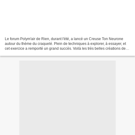
Le forum Polym'air de Rien, durant l'été, a lancé un Creuse Ton Neurone
autour du thème du craquelé. Plein de techniques à explorer, à essayer, et
cet exercice a remporté un grand succès. Voilà les très belles créations de
ce CTN. N'hésitez pas à visiter...