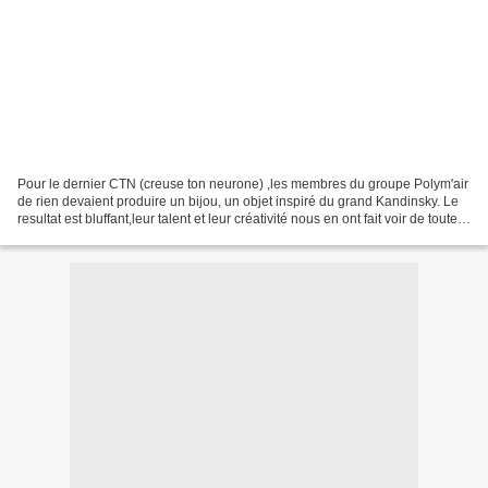
Pour le dernier CTN (creuse ton neurone) ,les membres du groupe Polym'air
de rien devaient produire un bijou, un objet inspiré du grand Kandinsky. Le
resultat est bluffant,leur talent et leur créativité nous en ont fait voir de toutes
les couleurs . Bravo...