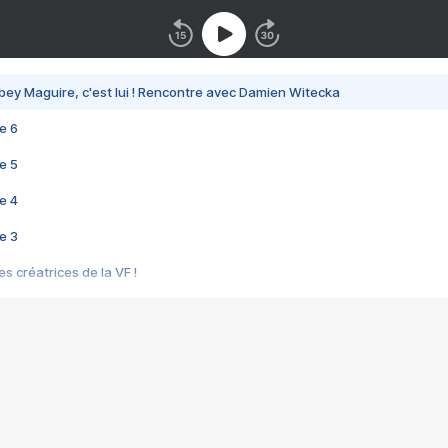
bey Maguire, c'est lui ! Rencontre avec Damien Witecka
e 6
e 5
e 4
e 3
s créatrices de la VF !
e 2
e 1
e Mektoub My Love arrive enfin ! Rencontre avec Shaïn Boumedine et Sal
i : après Toni en famille