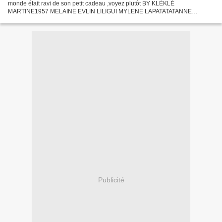
monde était ravi de son petit cadeau ,voyez plutôt BY KLÈKLÈ
MARTINE1957 MELAINE EVLIN LILIGUI MYLENE LAPATATATANNE
ZABECREA DANIELLE37 C'est plutôt sympa non ,de recevoir...
Publicité