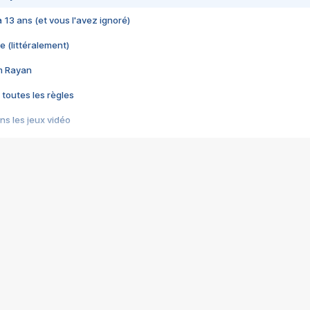
 a 13 ans (et vous l'avez ignoré)
e (littéralement)
im Rayan
 toutes les règles
s les jeux vidéo
us choquant de Rockstar ? - Le scandale BULLY
e plus moche de Steam
du RÊVE tourne au CAUCHEMAR
pendant 8 heures
it… à tort
umiliés par un jeu vidéo
ire - Final Fantasy 8