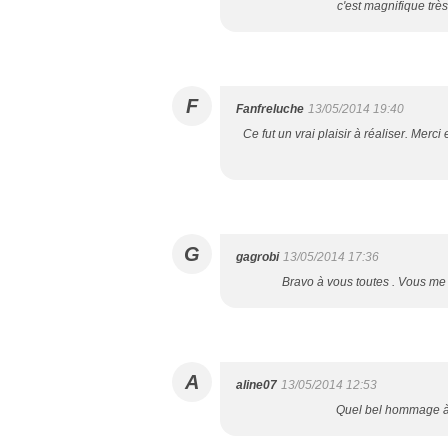
c'est magnifique trè
F
Fanfreluche
13/05/2014 19:40
Ce fut un vrai plaisir à réaliser. Merc
G
gagrobi
13/05/2014 17:36
Bravo à vous toutes . Vous me 
A
aline07
13/05/2014 12:53
Quel bel hommage à J