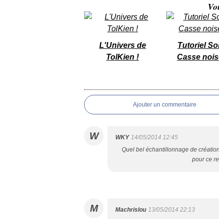
Vo
L'Univers de
Tutoriel So
TolKien !
Casse nois
Ajouter un commentaire
W
WKY
14/05/2014 12:45
Quel bel échantillonnage de création
pour ce re
M
Machrislou
13/05/2014 22:13