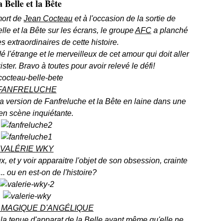
 Belle et la Bête
mort de
Jean Cocteau
et à l'occasion de la sortie de
lle et la Bête sur les écrans, le groupe
AFC
a planché
 extraordinaires de cette histoire.
l'étrange et le merveilleux de cet amour qui doit aller
ter. Bravo à toutes pour avoir relevé le défi!
FANFRELUCHE
la version de Fanfreluche et la Bête en laine dans une
en scène inquiétante.
VALÉRIE WKY
 et y voir apparaitre l'objet de son obsession, crainte
.. ou en est-on de l'histoire?
 MAGIQUE D'ANGÉLIQUE
a tenue d'apparat de la Belle avant même qu'elle ne