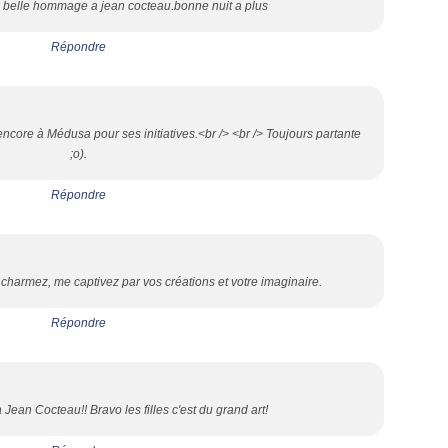
s belle hommage a jean cocteau.bonne nuit a plus
Répondre
i encore à Médusa pour ses initiatives.<br /> <br /> Toujours partante
;o).
Répondre
charmez, me captivez par vos créations et votre imaginaire.
Répondre
ean Cocteau!! Bravo les filles c'est du grand art!