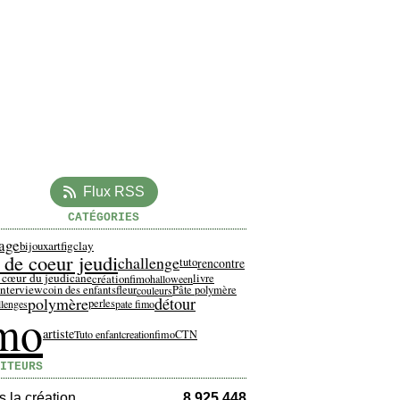
Flux RSS
CATÉGORIES
age
artfigclay
bijoux
 de coeur jeudi
challenge
rencontre
tuto
 cœur du jeudi
cane
créationfimo
livre
halloween
interview
coin des enfants
fleur
Pâte polymère
couleurs
polymère
détour
perles
llenges
pate fimo
imo
artiste
Tuto enfant
creationfimo
CTN
ITEURS
 la création
8 925 448