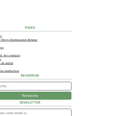
PAGES
es
e blogs-fournisseurs-forums
ges
al -les contacts
s
s de métal
s
ion-traduction
RECHERCHE
NEWSLETTER