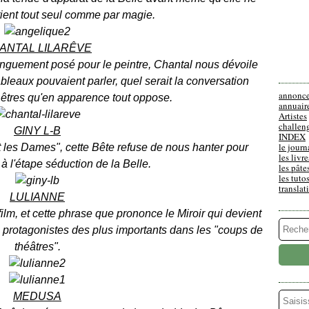
 tient tout seul comme par magie.
ANTAL LILARÊVE
nguement posé pour le peintre, Chantal nous dévoile
ableaux pouvaient parler, quel serait la conversation
annonc
êtres qu'en apparence tout oppose.
annuair
Artistes
challen
GINY L-B
INDEX
le journ
les Dames", cette Bête refuse de nous hanter pour
les livre
à l'étape séduction de la Belle.
les pâte
les tuto
translat
LULIANNE
film, et cette phrase que prononce le Miroir qui devient
rotagonistes des plus importants dans les "coups de
théâtres".
MEDUSA