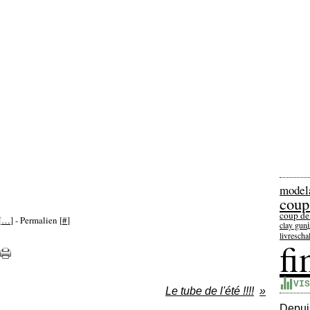
model
coup
coup de
[
…
]
- Permalien [
#
]
clay gun
livres
cha
f
VIS
Le tube de l'été !!!!
Depuis