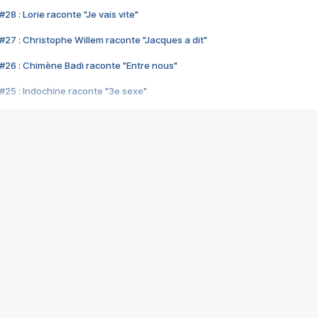
28 : Lorie raconte "Je vais vite"
#27 : Christophe Willem raconte "Jacques a dit"
#26 : Chimène Badi raconte "Entre nous"
#25 : Indochine raconte "3e sexe"
#24 : Zaho raconte "C'est chelou"
#23 : Patrick Bruel raconte "Au café des délices"
#22 : Kyo raconte "Le chemin"
#21 : Nolwenn Leroy raconte "Cassé"
#20 : Patrick Hernandez raconte "Born to be alive"
#19 : Lorie raconte "Près de moi"
#18 : Michael Jones raconte "A nos actes manqués" (avec Jean-Jacque
#17 : Khaled raconte "Aïcha"