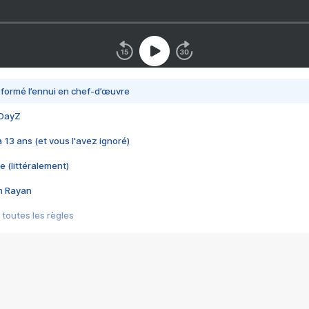
nsformé l’ennui en chef-d’œuvre
 DayZ
 a 13 ans (et vous l'avez ignoré)
e (littéralement)
im Rayan
 toutes les règles
s les jeux vidéo
us choquant de Rockstar ? - Le scandale BULLY
e plus moche de Steam