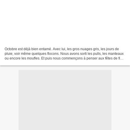
Octobre est déjà bien entamé. Avec lui, les gros nuages gris, les jours de
pluie, voir même quelques flocons. Nous avons sorti les pulls, les manteaux
ou encore les moufles. Et puis nous commençons à penser aux fêtes de fin
d'année puisque les magasins...