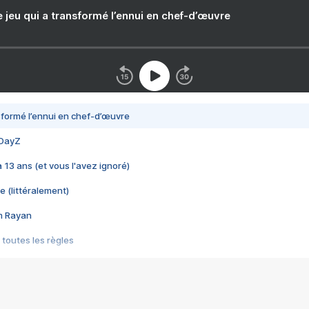
e jeu qui a transformé l’ennui en chef-d’œuvre
nsformé l’ennui en chef-d’œuvre
 DayZ
 a 13 ans (et vous l'avez ignoré)
e (littéralement)
im Rayan
 toutes les règles
s les jeux vidéo
us choquant de Rockstar ? - Le scandale BULLY