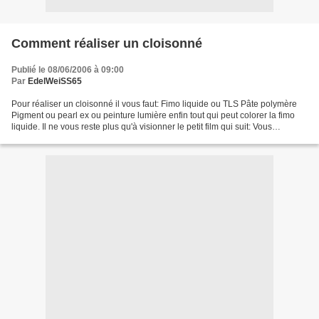
Comment réaliser un cloisonné
Publié le 08/06/2006 à 09:00
Par
EdelWeiSS65
Pour réaliser un cloisonné il vous faut: Fimo liquide ou TLS Pâte polymère
Pigment ou pearl ex ou peinture lumière enfin tout qui peut colorer la fimo
liquide. Il ne vous reste plus qu'à visionner le petit film qui suit: Vous
trouverez ICI le collier...