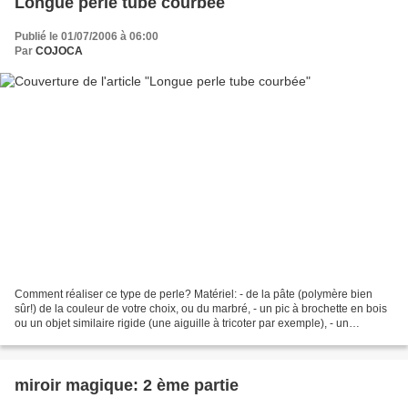
Longue perle tube courbée
Publié le 01/07/2006 à 06:00
Par
COJOCA
Comment réaliser ce type de perle? Matériel: - de la pâte (polymère bien
sûr!) de la couleur de votre choix, ou du marbré, - un pic à brochette en bois
ou un objet similaire rigide (une aiguille à tricoter par exemple), - un
morceau de fil de fer. Planter...
miroir magique: 2 ème partie