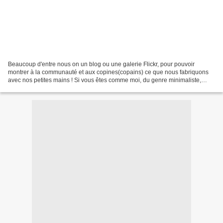
Beaucoup d'entre nous on un blog ou une galerie Flickr, pour pouvoir
montrer à la communauté et aux copines(copains) ce que nous fabriquons
avec nos petites mains ! Si vous êtes comme moi, du genre minimaliste,
vous avez juste un compte Flickr. Par contre...