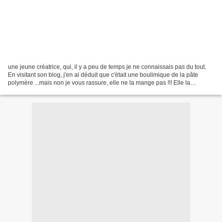
une jeune créatrice, qui, il y a peu de temps je ne connaissais pas du tout.
En visitant son blog, j'en ai déduit que c'était une boulimique de la pâte
polymère ...mais non je vous rassure, elle ne la mange pas !!! Elle la
transforme en bijoux, vases,...