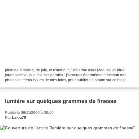
plein de fantaisie, de joie, et d'humour, Catherine alias Medusa voudrait
jouer avec vous je cite ses paroles " j'aimerais énormément recevoir des
photos de créas issues de mes tutos, pour publier un album sur ce blog
"créas des lecteurs", pourquoi pas...
lumière sur quelques grammes de finesse
Publié le 09/11/2006 à 08:00
Par
balou70