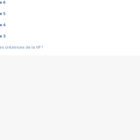
e 6
e 5
e 4
e 3
s créatrices de la VF !
e 2
e 1
e Mektoub My Love arrive enfin ! Rencontre avec Shaïn Boumedine et Sal
i : après Toni en famille
elle réalise le bouleversant Dites lui que je l'aime
ais ! Rencontre autour de Vie privée de Rebecca Zlotowski
 de Marguerite, Grave... Rencontre avec Ella Rumpf
 Les Rêveurs, un film intime sur la santé mentale