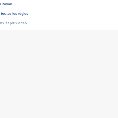
im Rayan
 toutes les règles
s les jeux vidéo
us choquant de Rockstar ? - Le scandale BULLY
e plus moche de Steam
du RÊVE tourne au CAUCHEMAR
pendant 8 heures
it… à tort
umiliés par un jeu vidéo
ire - Final Fantasy 8
ti un empire - Age of Empires
story DOFUS
tard, il crée l'un des pires jeux de tous les temps, MindsEye.