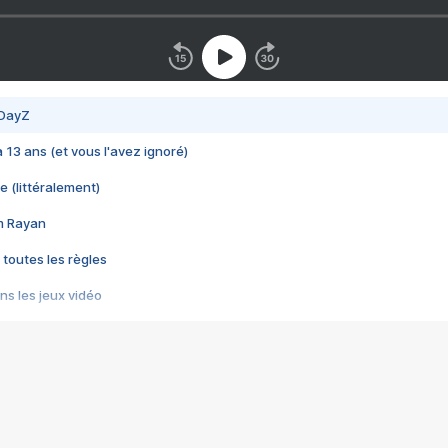
 DayZ
 a 13 ans (et vous l'avez ignoré)
e (littéralement)
im Rayan
 toutes les règles
s les jeux vidéo
us choquant de Rockstar ? - Le scandale BULLY
e plus moche de Steam
du RÊVE tourne au CAUCHEMAR
pendant 8 heures