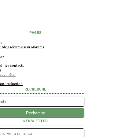
PAGES
es
e blogs-fournisseurs-forums
ges
al -les contacts
s
s de métal
s
ion-traduction
RECHERCHE
NEWSLETTER