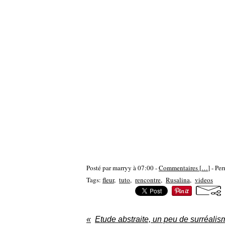
Posté par marryy à 07:00 -
Commentaires [
…
]
- Per
Tags:
fleur
,
tuto
,
rencontre
,
Rusalina
,
videos
Etude abstraite, un peu de surréalis