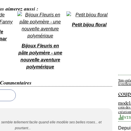
us aimerez aussi :
Petit bijou floral
de
par
Bijoux Fleuris en
pâte polymère - une
nouvelle aventure
polymérique
Tuto enfa
Commentaires
livre
fleu
coup
model
coin des
création
VIS
ça semble tellement facile quand elle modèle ses belles roses... et
Depuis
pourtant...