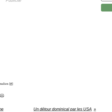
Publicité
malien [
#
]
me
Un détour dominical par les USA