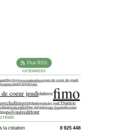
Flux RSS
CATÉGORIES
artfigclay
coup de cœur du jeudi
nt
livres
creationfimo
interview
r
bijoux
couleurs
fimo
 de coeur jeudi
challenges
challenge
age
artiste
tuto
halloween
clay gun
CTN
rencontre
cane
 enfants
Pâte polymère
perles
pate fimo
polymère
détour
fimo
ITEURS
 la création
8 925 448