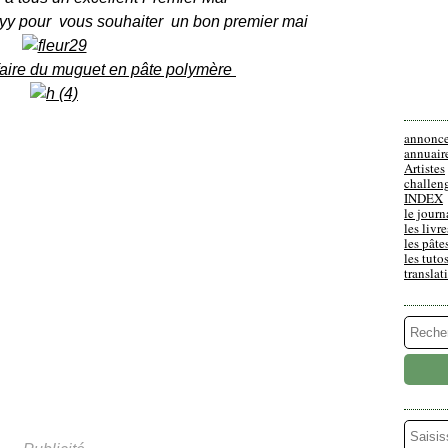
aryy pour vous souhaiter un bon premier mai
faire du muguet en pâte polymère
annonc
annuair
Artistes
challen
INDEX
le journ
les livre
les pâte
les tuto
translat