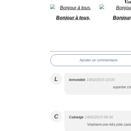
Vo
Bonjour à tous,
Bonjour
Ajouter un commentaire
L
lemondek
14/02/2015 10:00
superbe créa
C
Calneige
14/02/2015 08:34
Vraiment une très jolie cane,