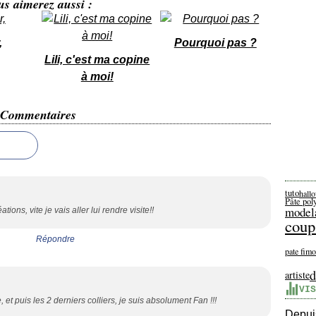
us aimerez aussi :
,
Pourquoi pas ?
Lili, c'est ma copine
à moi!
Commentaires
tuto
hall
Pâte po
model
tions, vite je vais aller lui rendre visite!!
coup
Répondre
pate fimo
d
artiste
VIS
 et puis les 2 derniers colliers, je suis absolument Fan !!!
Depuis