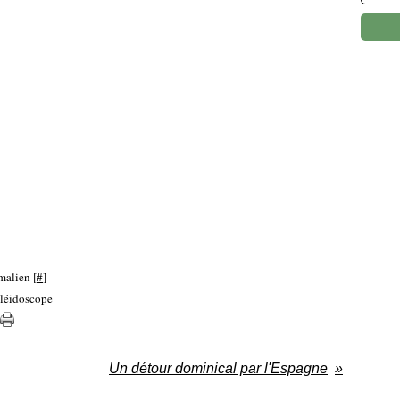
malien [
#
]
aléidoscope
Un détour dominical par l'Espagne