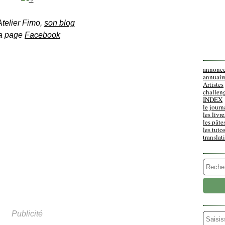
telier Fimo,
son blog
a page
Facebook
annonc
annuair
Artistes
challen
INDEX
le journ
les livre
les pâte
les tuto
translat
Publicité