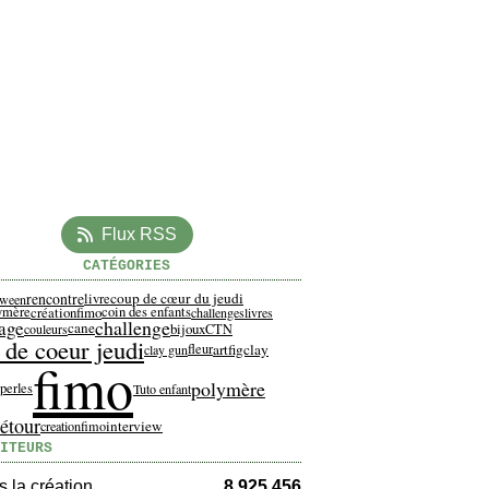
Flux RSS
CATÉGORIES
rencontre
coup de cœur du jeudi
livre
oween
lymère
créationfimo
coin des enfants
challenges
livres
challenge
age
cane
bijoux
couleurs
CTN
 de coeur jeudi
artfigclay
fleur
clay gun
fimo
polymère
perles
Tuto enfant
étour
interview
creationfimo
ITEURS
 la création
8 925 456