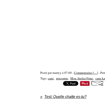
Posté par marryy à 07:00 -
Commentaires [
…
]
- Per
Tags:
cane
,
rencontre
,
Mon Atelier Fimo
,
cane k
Test: Quelle chatte es-tu?