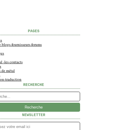
PAGES
es
e blogs-fournisseurs-forums
ges
al -les contacts
s
s de métal
s
ion-traduction
RECHERCHE
NEWSLETTER