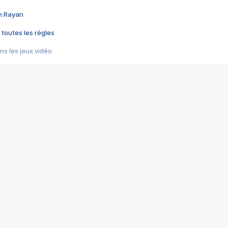
im Rayan
 toutes les règles
s les jeux vidéo
us choquant de Rockstar ? - Le scandale BULLY
e plus moche de Steam
du RÊVE tourne au CAUCHEMAR
pendant 8 heures
it… à tort
umiliés par un jeu vidéo
ire - Final Fantasy 8
ti un empire - Age of Empires
story DOFUS