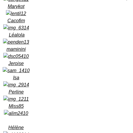
Marykot
Cacofim
Léalola
maminini
Jeroise
Isa
Perline
Miss85
Hélène