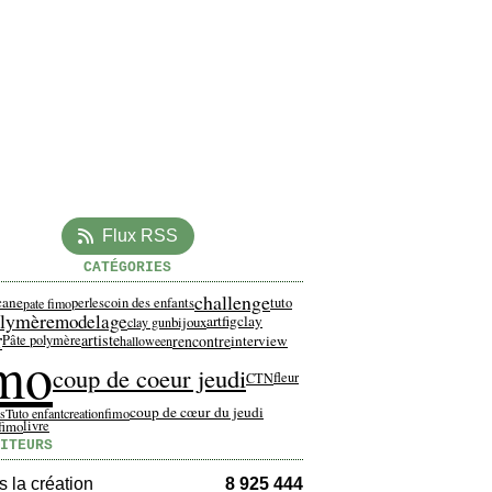
Flux RSS
CATÉGORIES
challenge
cane
perles
coin des enfants
tuto
pate fimo
lymère
modelage
artfigclay
bijoux
clay gun
r
artiste
rencontre
interview
Pâte polymère
halloween
imo
coup de coeur jeudi
fleur
CTN
coup de cœur du jeudi
es
Tuto enfant
creationfimo
fimo
livre
ITEURS
 la création
8 925 444