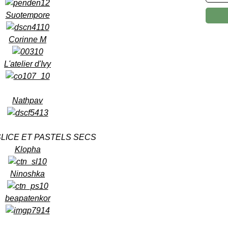
Suotempore
Corinne M
L'atelier d'Ivy
Nathpav
LICE ET PASTELS SECS
Klopha
Ninoshka
beapatenkor