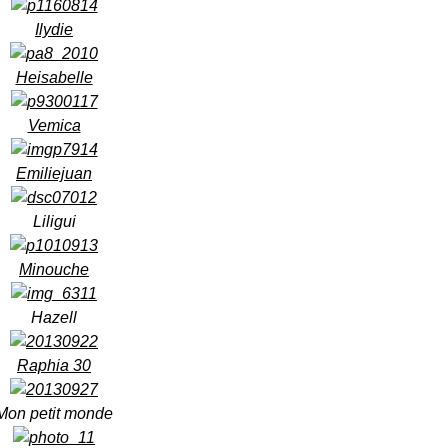
Ilydie
Heisabelle
Vemica
Emiliejuan
Liligui
Minouche
Hazell
Raphia 30
Mon petit monde