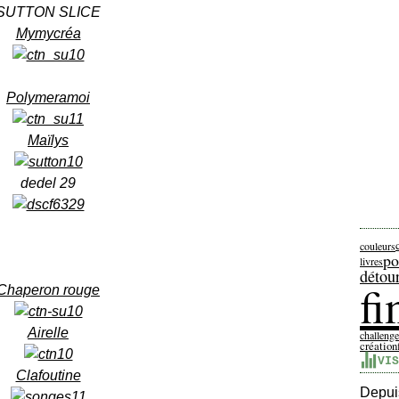
SUTTON SLICE
Mymycréa
Polymeramoi
Maïlys
dedel 29
couleurs
po
livres
détou
f
Chaperon rouge
Airelle
challeng
création
VIS
Clafoutine
Depuis