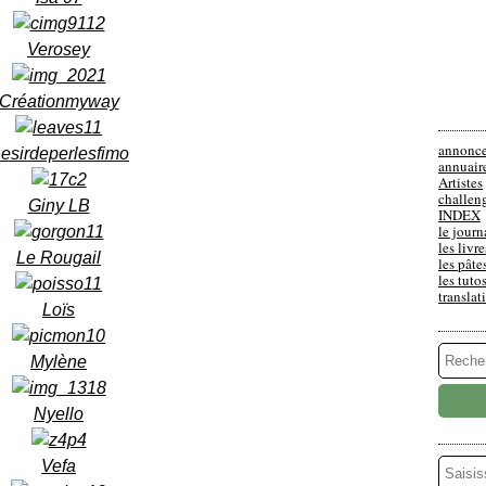
Verosey
Créationmyway
annonc
esirdeperlesfimo
annuair
Artistes
challen
Giny LB
INDEX
le journ
les livre
Le Rougail
les pâte
les tuto
translat
Loïs
Mylène
Nyello
Vefa