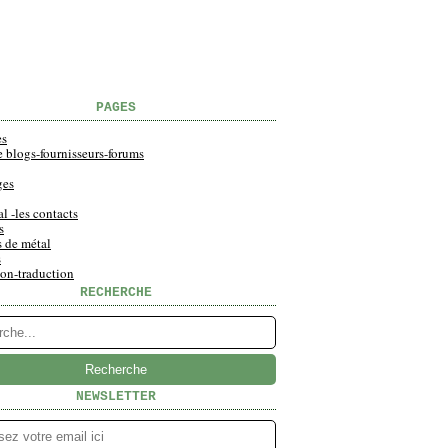
PAGES
es
e blogs-fournisseurs-forums
ges
al -les contacts
s
s de métal
s
ion-traduction
RECHERCHE
NEWSLETTER