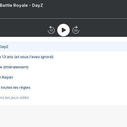
 Battle Royale - DayZ
 DayZ
 a 13 ans (et vous l'avez ignoré)
e (littéralement)
im Rayan
 toutes les règles
s les jeux vidéo
us choquant de Rockstar ? - Le scandale BULLY
e plus moche de Steam