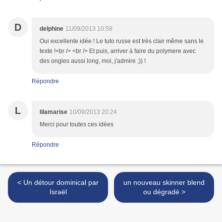
D
delphine
11/09/2013 10:58
Oui excellente idée ! Le tuto russe est très clair même sans le
texte !<br /> <br /> Et puis, arriver à faire du polymere avec
des ongles aussi long, moi, j'admire ;)) !
Répondre
L
lilamarise
10/09/2013 20:24
Merci pour toutes ces idées
Répondre
< Un détour dominical par
un nouveau skinner blend
Israël
ou dégradé >