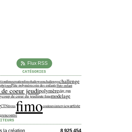
Flux RSS
CATÉGORIES
challenge
ationfimo
creationfimo
halloween
challenges
to
bijoux
Pâte polymère
coin des enfants
Tuto enfant
 de coeur jeudi
polymère
clay gun
modelage
ay
coup de cœur du jeudi
pate fimo
fimo
r
artiste
interview
CTN
livres
couleurs
rencontre
re
ITEURS
 la création
8 925 454