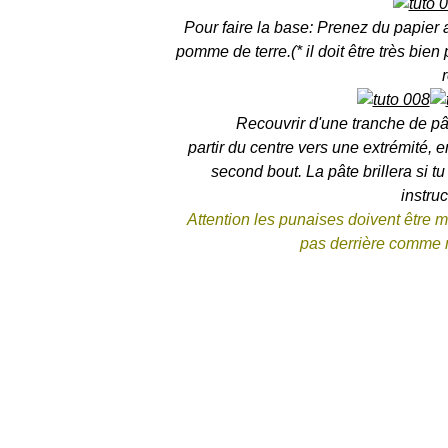
Pour faire la base: Prenez du papier 
pomme de terre.(* il doit être très bie
Recouvrir d'une tranche de pâ
partir du centre vers une extrémité, e
second bout. La pâte brillera si tu
instru
Attention les punaises doivent être m
pas derrière comme m
NOTE: Après avoir joué avec cette 
intéressant de jouer avec de vrais lé
est difficile de faire des éléments as
tous d'essayer et de trouver une