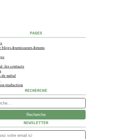
PAGES
es
e blogs-fournisseurs-forums
ges
al -les contacts
s
s de métal
s
ion-traduction
RECHERCHE
NEWSLETTER