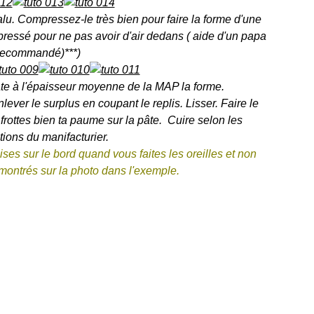
alu. Compressez-le très bien pour faire la forme d'une
n pressé pour ne pas avoir d'air dedans ( aide d'un papa
recommandé)***)
te à l'épaisseur moyenne de la MAP la forme.
nlever le surplus en coupant le replis. Lisser. Faire le
 frottes bien ta paume sur la pâte. Cuire selon les
ctions du manifacturier.
ises sur le bord quand vous faites les oreilles et non
ontrés sur la photo dans l'exemple.
forme quelques fois je trouve que c'est encore plus
gumes . À moins de faire une énorme pomme de terre il
sez petits pour les placer souvent sur la forme. À vous
 autre solution à partager dans les commentaires.