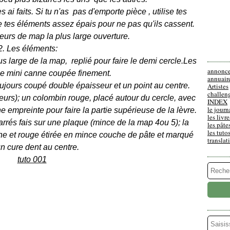
ai faits. Si tu n'as pas d'emporte pièce , utilise tes
 tes éléments assez épais pour ne pas qu'ils cassent.
urs de map la plus large ouverture.
2. Les éléments:
lus large de la map, replié pour faire le demi cercle.Les
annonc
ne mini canne coupée finement.
annuair
oujours coupé double épaisseur et un point au centre.
Artistes
challen
eurs); un colombin rouge, placé autour du cercle, avec
INDEX
le journ
e empreinte pour faire la partie supérieuse de la lèvre.
les livre
arrés fais sur une plaque (mince de la map 4ou 5); la
les pâte
les tuto
che et rouge étirée en mince couche de pâte et marqué
translat
n cure dent au centre.