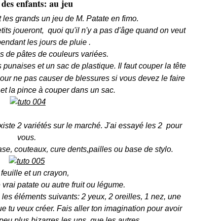
des enfants: au jeu
t les grands un jeu de M. Patate en fimo.
etits joueront, quoi qu'il n'y a pas d'âge quand on veut
endant les jours de pluie .
es de pâtes de couleurs variées.
 punaises et un sac de plastique. Il faut couper la tête
 Pour ne pas causer de blessures si vous devez le faire
 et la pince à couper dans un sac.
xiste 2 variétés sur le marché. J'ai essayé les 2 pour
vous.
se, couteaux, cure dents,pailles ou base de stylo.
feuille et un crayon,
vrai patate ou autre fruit ou légume.
 les éléments suivants: 2 yeux, 2 oreilles, 1 nez, une
 tu veux créer. Fais aller ton imagination pour avoir
peu plus bizarres les uns que les autres.