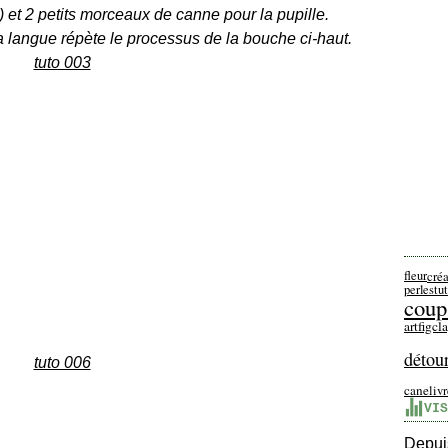
) et 2 petits morceaux de canne pour la pupille.
a langue répète le processus de la bouche ci-haut.
fleur
cré
perles
tu
coup
artfigcl
détou
cane
liv
VIS
Depuis