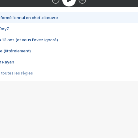
nsformé l’ennui en chef-d’œuvre
 DayZ
 a 13 ans (et vous l'avez ignoré)
e (littéralement)
im Rayan
 toutes les règles
s les jeux vidéo
us choquant de Rockstar ? - Le scandale BULLY
e plus moche de Steam
du RÊVE tourne au CAUCHEMAR
pendant 8 heures