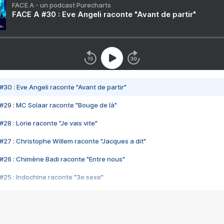
FACE A - un podcast Purecharts
FACE A #30 : Eve Angeli raconte "Avant de partir"
#30 : Eve Angeli raconte "Avant de partir"
#29 : MC Solaar raconte "Bouge de là"
28 : Lorie raconte "Je vais vite"
#27 : Christophe Willem raconte "Jacques a dit"
#26 : Chimène Badi raconte "Entre nous"
#25 : Indochine raconte "3e sexe"
#24 : Zaho raconte "C'est chelou"
#23 : Patrick Bruel raconte "Au café des délices"