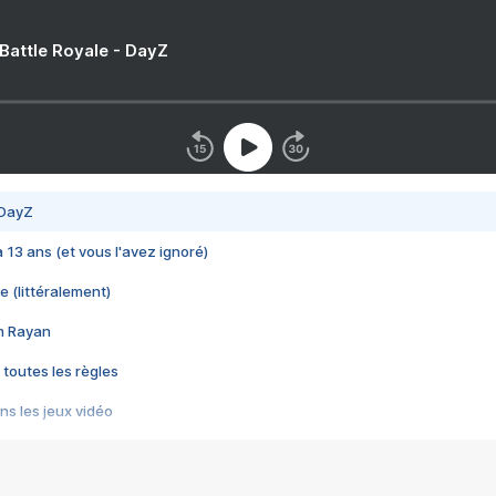
 Battle Royale - DayZ
 DayZ
 a 13 ans (et vous l'avez ignoré)
e (littéralement)
im Rayan
 toutes les règles
s les jeux vidéo
us choquant de Rockstar ? - Le scandale BULLY
e plus moche de Steam