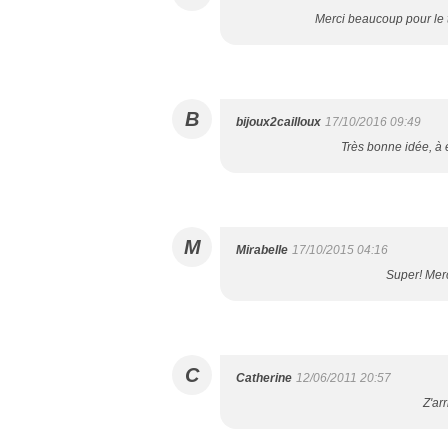
Merci beaucoup pour le t
B
bijoux2cailloux
17/10/2016 09:49
Très bonne idée, à 
M
Mirabelle
17/10/2015 04:16
Super! Merci
C
Catherine
12/06/2011 20:57
Z'ar