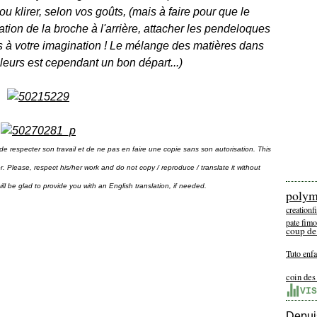
 ou klirer, selon vos goûts, (mais à faire pour que le
ixation de la broche à l'arrière, attacher les pendeloques
urs à votre imagination ! Le mélange des matières dans
eurs est cependant un bon départ...)
de respecter son travail et de ne pas en faire une copie sans son autorisation. This
hor. Please, respect his/her work and do not copy / reproduce / translate it without
will be glad to provide you with an English translation, if needed.
polym
creation
pate fimo
coup de
Tuto enfa
coin des
VIS
Depuis