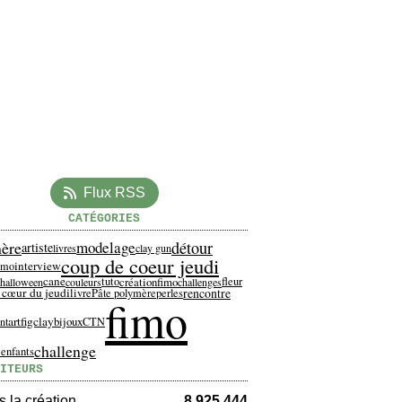
Flux RSS
CATÉGORIES
ère
modelage
détour
artiste
livres
clay gun
coup de coeur jeudi
interview
fimo
cane
tuto
créationfimo
fleur
halloween
couleurs
challenges
 cœur du jeudi
rencontre
livre
Pâte polymère
perles
fimo
artfigclay
bijoux
nt
CTN
challenge
 enfants
ITEURS
 la création
8 925 444