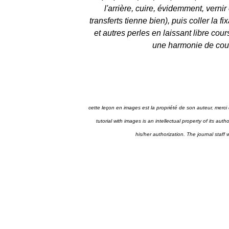
l'arrière, cuire, évidemment, vernir
transferts tienne bien), puis coller la f
et autres perles en laissant libre co
une harmonie de coul
cette leçon en images est la propriété de son auteur, merci 
tutorial with images is an intellectual property of its aut
his/her authorization. The journal staff 