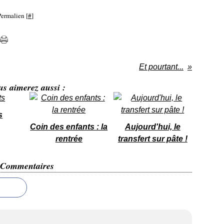
Permalien [
#
]
Et pourtant...
us aimerez aussi :
s
Coin des enfants : la
Aujourd'hui, le
rentrée
transfert sur pâte !
Commentaires