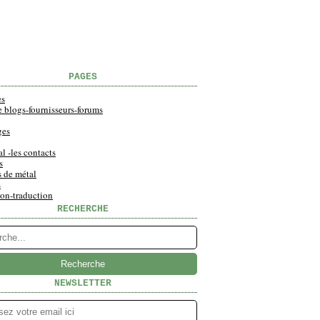
PAGES
es
e blogs-fournisseurs-forums
ges
al -les contacts
s
s de métal
s
ion-traduction
RECHERCHE
NEWSLETTER