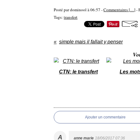
Posté par dominool à 06:57 -
Commentaires [
…
]
- 
Tags:
transfert
simple mais il fallait y penser
Vo
CTN: le transfert
Les mot
Ajouter un commentaire
A
anne marie
18/06/2017 07:36