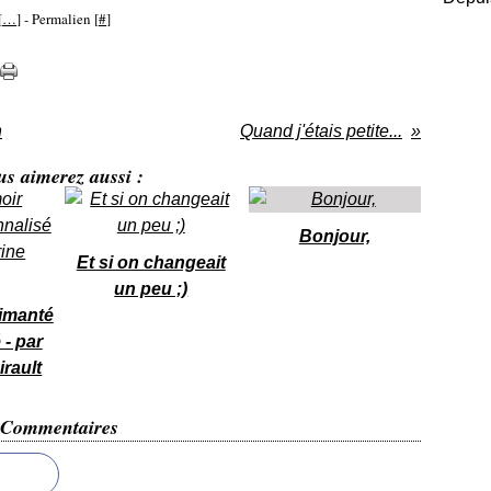
[
…
]
- Permalien [
#
]
n
Quand j'étais petite...
us aimerez aussi :
Bonjour,
Et si on changeait
un peu ;)
aimanté
 - par
irault
Commentaires