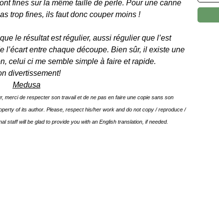
ront fines sur la même taille de perle. Pour une canne
s trop fines, ils faut donc couper moins !
ue le résultat est régulier, aussi régulier que l’est
e l’écart entre chaque découpe. Bien sûr, il existe une
n, celui ci me semble simple à faire et rapide.
n divertissement!
Medusa
r, merci de respecter son travail et de ne pas en faire une copie sans son
 property of its author. Please, respect his/her work and do not copy / reproduce /
nal staff will be glad to provide you with an English translation, if needed.