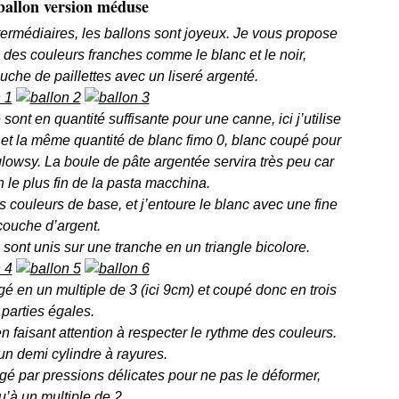
allon version méduse
termédiaires, les ballons sont joyeux. Je vous propose
 des couleurs franches comme le blanc et le noir,
uche de paillettes avec un liseré argenté.
sont en quantité suffisante pour une canne, ici j’utilise
et la même quantité de blanc fimo 0, blanc coupé pour
glowsy. La boule de pâte argentée servira très peu car
n le plus fin de la pasta macchina.
es couleurs de base, et j’entoure le blanc avec une fine
couche d’argent.
 sont unis sur une tranche en un triangle bicolore.
ngé en un multiple de 3 (ici 9cm) et coupé donc en trois
parties égales.
 en faisant attention à respecter le rythme des couleurs.
un demi cylindre à rayures.
ngé par pressions délicates pour ne pas le déformer,
u’à un multiple de 2.