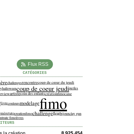
Flux RSS
CATÉGORIES
ère
rencontre
coup de cœur du jeudi
challenges
coup de coeur jeudi
ay
perles
halloween
artiste
erview
cane
coin des enfants
créationfimo
fimo
r
modelage
livre
couleurs
challenge
lymère
tuto
fleur
bijoux
creationfimo
clay gun
nt
pate fimo
livres
ITEURS
 la création
8 925 454