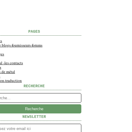
PAGES
es
e blogs-fournisseurs-forums
ges
al -les contacts
s
s de métal
s
ion-traduction
RECHERCHE
NEWSLETTER