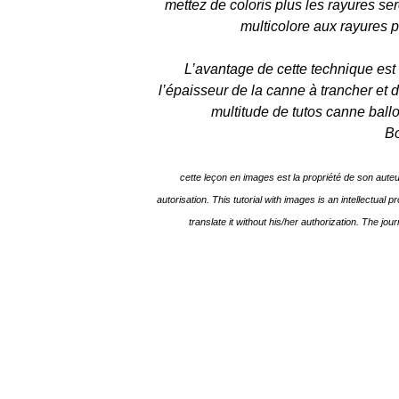
mettez de coloris plus les rayures se
multicolore aux rayures pa
L’avantage de cette technique est q
l’épaisseur de la canne à trancher et d
multitude de tutos canne ballo
Bo
cette leçon en images est la propriété de son auteu
autorisation. This tutorial with images is an intellectual
translate it without his/her authorization. The jour