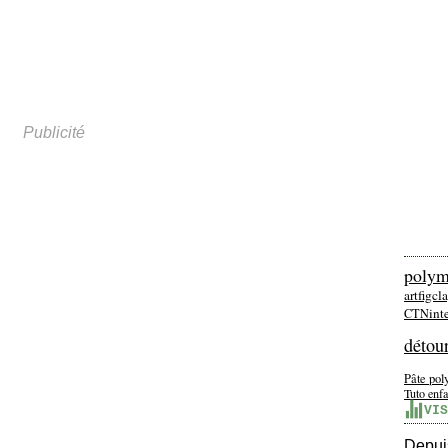
Publicité
polym
artfigcl
int
CTN
détou
Pâte po
Tuto enfa
VIS
Depuis