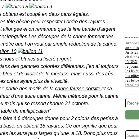
re obtenu est coupé en deux parts égales.
es tête bèche pour respecter l’ordre des rayures.
t allongée et on remarque que la fine bande d’argent
et et irrégulier. Les découpes de la canne forment des
annonc
amètre que l’on veut par simple réduction de la canne.
annuair
Artistes
challen
 noirs et blancs au liseré argent.
INDEX
le journ
 dans des gammes colorées différentes. j’en ai toujours
les livre
e bleu et de violet de la méduse, mais aussi des très
les pâte
les tuto
des créas ayant plus de vivacité.
translat
ne partie des motifs de la
canne fausse corsite
et ça
térieur d'une autre canne. Même méthode pour
la canne
eu mais qui se ressort chaque 31 octobre.
table de multiplication”
e faire à 6 découpes donne pour 2 coloris des perles à
la base, on obtient 18 rayures. Ce qui signifie que pour
yures les aura plus larges qu’une à 18. Donc plus vous