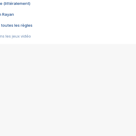
e (littéralement)
im Rayan
 toutes les règles
s les jeux vidéo
us choquant de Rockstar ? - Le scandale BULLY
e plus moche de Steam
du RÊVE tourne au CAUCHEMAR
pendant 8 heures
it… à tort
umiliés par un jeu vidéo
ire - Final Fantasy 8
ti un empire - Age of Empires
story DOFUS