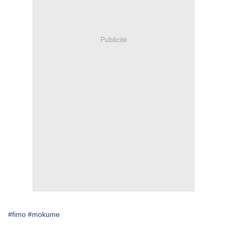
Publicité
#fimo
#mokume