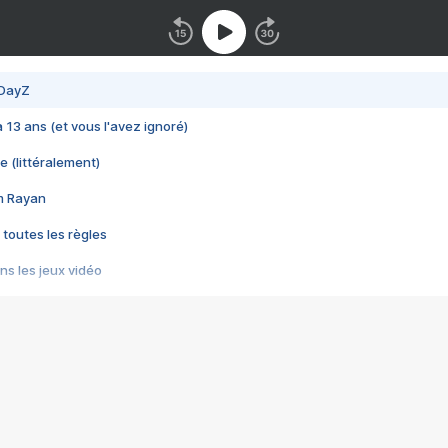
 DayZ
 a 13 ans (et vous l'avez ignoré)
e (littéralement)
im Rayan
 toutes les règles
s les jeux vidéo
us choquant de Rockstar ? - Le scandale BULLY
e plus moche de Steam
du RÊVE tourne au CAUCHEMAR
pendant 8 heures